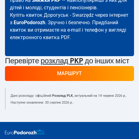
право на
знижки PKP
— найпопулярніші з них для
дітей і молоді, студентів і пенсіонерів.
Купіть квиток Дорогуськ - Swarzędz через інтернет
з
EuroPodorozh
. Зручно і безпечно. Придбаний
квиток ви отримаєте на e-mail і телефон у вигляді
електронного квитка PDF.
Перевірте
розклад PKP
до інших міст
МАРШРУТ
Дані розкладу: офіційний
Розклад PLK
, актуальний на
14 червня 2026 р.
.
Наступне оновлення:
30 серпня 2026 р.
.