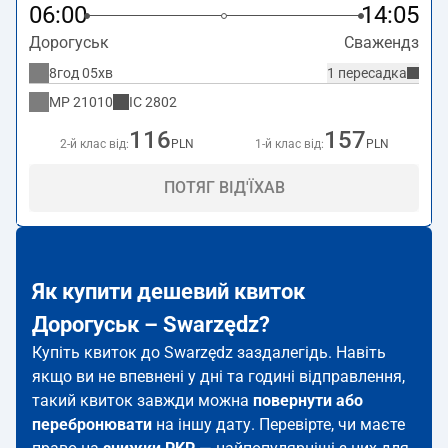
06:00
14:05
Дорогуськ
Сважендз
8год 05хв
1 пересадка
MP
21010
IC
2802
116
157
2-й клас від:
PLN
1-й клас від:
PLN
ПОТЯГ ВІД'ЇХАВ
Як купити дешевий квиток
Дорогуськ – Swarzędz?
Купіть квиток до Swarzędz заздалегідь. Навіть
якщо ви не впевнені у дні та годині відправлення,
такий квиток завжди можна
повернути або
перебронювати
на іншу дату. Перевірте, чи маєте