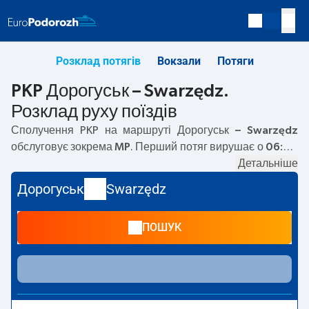
Розклад потягів
Вокзали
Потяги
PKP Дорогуськ – Swarzędz.
Розклад руху поїздів
Сполучення PKP на маршруті
Дорогуськ – Swarzędz
обслуговує зокрема
MP
. Перший потяг вирушає о
06:00
з вокзалу PKP Дорогуськ. Останній потяг до Swarzędz
Детальніше
вирушає о 06:00. Наразі на маршруті
Дорогуськ
–
Дорогуськ
Swarzędz
Swarzędz
не курсують інші потяги перевізника PKP
Intercity. Потяг завершує маршрут на станції Swarzędz.
ПОШУК