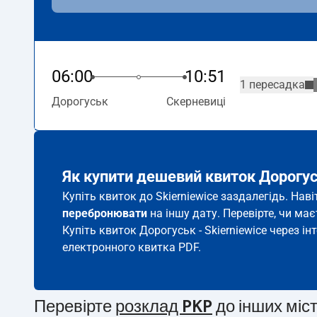
06:00
10:51
1 пересадка
Дорогуськ
Скерневиці
Як купити дешевий квиток Дорогус
Купіть квиток до Skierniewice заздалегідь. Нав
перебронювати
на іншу дату. Перевірте, чи ма
Купіть квиток Дорогуськ - Skierniewice через ін
електронного квитка PDF.
Перевірте
розклад PKP
до інших міс