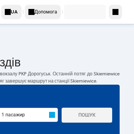
Допомога
UA
здів
 вокзалу PKP Дорогуськ. Останній потяг до Skierniewice
тяг завершує маршрут на станції Skierniewice.
ПОШУК