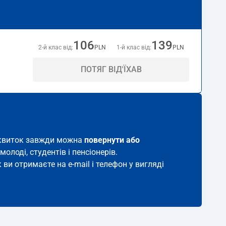
106
139
2-й клас від:
PLN
1-й клас від:
PLN
ПОТЯГ ВІД'ЇХАВ
ий квиток завжди можна
повернути або
молоді, студентів і пенсіонерів.
 ви отримаєте на e-mail і телефон у вигляді