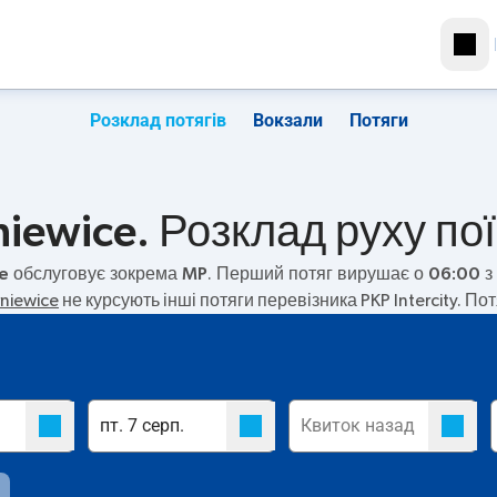
Розклад потягів
Вокзали
Потяги
niewice. Розклад руху пої
ce
обслуговує зокрема
MP
. Перший потяг вирушає о
06:00
з
rniewice
не курсують інші потяги перевізника PKP Intercity. По