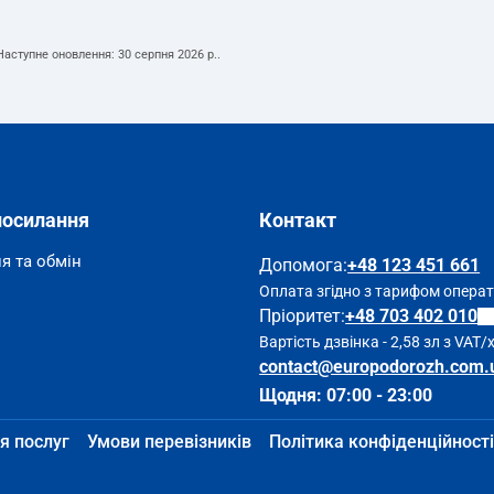
 Наступне оновлення:
30 серпня 2026 р.
.
посилання
Контакт
я та обмін
Допомога
:
+48 123 451 661
Оплата згідно з тарифом опера
Пріоритет:
+48 703 402 010
Вартість дзвінка - 2,58 зл з VAT/
contact@europodorozh.com.
Щодня: 07:00 - 23:00
я послуг
Умови перевізників
Політика конфіденційності