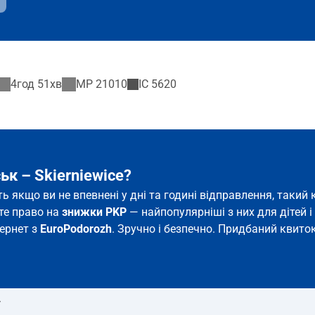
4год 51хв
MP
21010
IC
5620
ьк – Skierniewice?
іть якщо ви не впевнені у дні та годині відправлення, так
єте право на
знижки PKP
— найпопулярніші з них для дітей і 
тернет з
EuroPodorozh
. Зручно і безпечно. Придбаний квиток
т