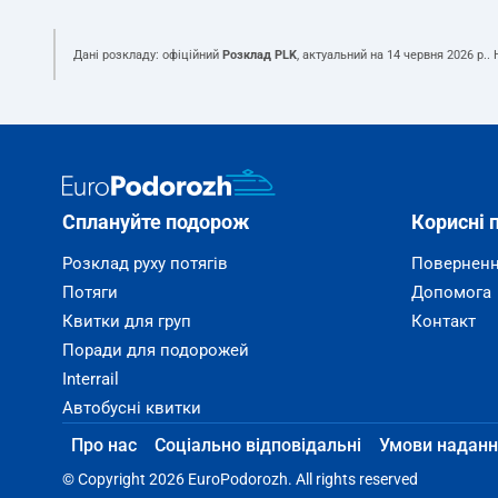
Дані розкладу: офіційний
Розклад PLK
, актуальний на
14 червня 2026 р.
.
Сплануйте подорож
Корисні 
Розклад руху потягів
Поверненн
Потяги
Допомога
Квитки для груп
Контакт
Поради для подорожей
Interrail
Автобусні квитки
Про нас
Соціально відповідальні
Умови наданн
© Copyright 2026 EuroPodorozh. All rights reserved