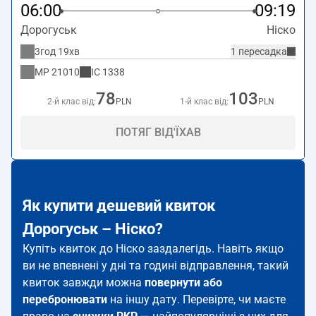
06:00
09:19
Дорогуськ
Ніско
3год 19хв
1 пересадка
MP
21010
IC
1338
78
103
2-й клас від:
PLN
1-й клас від:
PLN
ПОТЯГ ВІД'ЇХАВ
Як купити дешевий квиток
Дорогуськ – Ніско?
Купіть квиток до Ніско заздалегідь. Навіть якщо
ви не впевнені у дні та годині відправлення, такий
квиток завжди можна
повернути або
перебронювати
на іншу дату. Перевірте, чи маєте