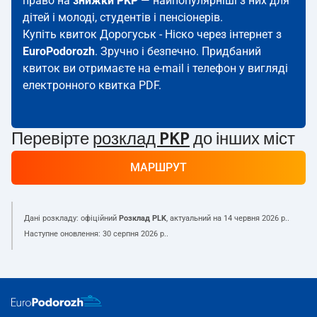
право на
знижки PKP
— найпопулярніші з них для
дітей і молоді, студентів і пенсіонерів.
Купіть квиток Дорогуськ - Ніско через інтернет з
EuroPodorozh
. Зручно і безпечно. Придбаний
квиток ви отримаєте на e-mail і телефон у вигляді
електронного квитка PDF.
Перевірте
розклад PKP
до інших міст
МАРШРУТ
Дані розкладу: офіційний
Розклад PLK
, актуальний на
14 червня 2026 р.
.
Наступне оновлення:
30 серпня 2026 р.
.