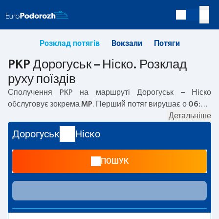
Розклад потягів
Вокзали
Потяги
PKP Дорогуськ – Ніско. Розклад
руху поїздів
Сполучення PKP на маршруті
Дорогуськ – Ніско
обслуговує зокрема
MP
. Перший потяг вирушає о
06:00
з вокзалу PKP Дорогуськ. Останній потяг до Ніско
Детальніше
вирушає о 06:00. Наразі на маршруті
Дорогуськ
–
Ніско
Дорогуськ
Ніско
не курсують інші потяги перевізника PKP Intercity. Потяг
завершує маршрут на станції Ніско.
ПОШУК