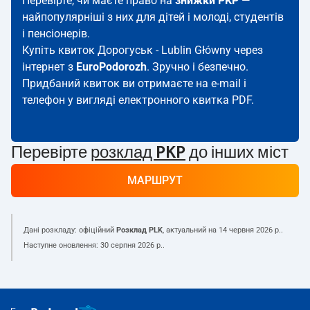
Перевірте, чи маєте право на
знижки PKP
—
найпопулярніші з них для дітей і молоді, студентів
і пенсіонерів.
Купіть квиток Дорогуськ - Lublin Główny через
інтернет з
EuroPodorozh
. Зручно і безпечно.
Придбаний квиток ви отримаєте на e-mail і
телефон у вигляді електронного квитка PDF.
Перевірте
розклад PKP
до інших міст
МАРШРУТ
Дані розкладу: офіційний
Розклад PLK
, актуальний на
14 червня 2026 р.
.
Наступне оновлення:
30 серпня 2026 р.
.