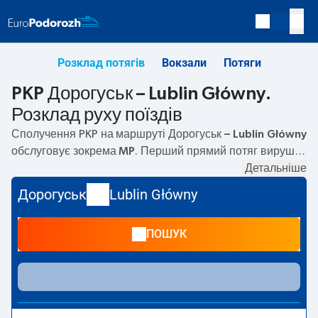
Розклад потягів
Вокзали
Потяги
PKP Дорогуськ – Lublin Główny.
Розклад руху поїздів
Сполучення PKP на маршруті
Дорогуськ – Lublin Główny
обслуговує зокрема
MP
. Перший прямий потяг вирушає
о
06:00
з вокзалу PKP Дорогуськ. Останній потяг до
Детальніше
Lublin Główny вирушає о 06:00. Найшвидший маршрут
Дорогуськ
Lublin Główny
пропонує потяг без пересадок
KYIV EXPRESS
. Подорож
цим потягом триває
01:21
. Наразі на маршруті
Дорогуськ
ПОШУК
–
Lublin Główny
не курсують інші потяги перевізника PKP
Intercity. Потяг завершує маршрут на станції Lublin
Główny.