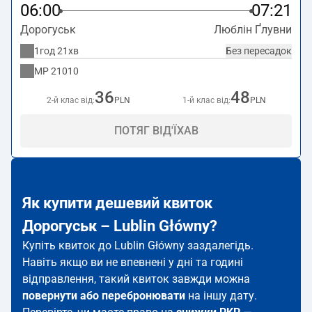
06:00
07:21
Дорогуськ
Люблін Ґлувни
1год 21хв
Без пересадок
MP
21010
36
48
2-й клас від:
PLN
1-й клас від:
PLN
ПОТЯГ ВІД'ЇХАВ
Як купити дешевий квиток
Дорогуськ – Lublin Główny?
Купіть квиток до Lublin Główny заздалегідь.
Навіть якщо ви не впевнені у дні та годині
відправлення, такий квиток завжди можна
повернути або перебронювати
на іншу дату.