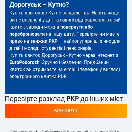
Дорогуськ – Кутно?
Купіть квиток до Кутно заздалегідь. Навіть якщо
ви не впевнені у дні та годині відправлення, такий
квиток завжди можна
повернути або
перебронювати
на іншу дату. Перевірте, чи маєте
право на
знижки PKP
— найпопулярніші з них для
дітей і молоді, студентів і пенсіонерів.
Купіть квиток Дорогуськ - Кутно через інтернет з
EuroPodorozh
. Зручно і безпечно. Придбаний
квиток ви отримаєте на e-mail і телефон у вигляді
електронного квитка PDF.
Перевірте
розклад PKP
до інших міст
МАРШРУТ
Дані розкладу: офіційний
Розклад PLK
, актуальний на
14 червня 2026 р.
.