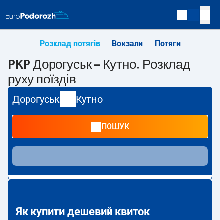
Розклад потягів
Вокзали
Потяги
PKP Дорогуськ – Кутно. Розклад
руху поїздів
Дорогуськ
Кутно
ПОШУК
Як купити дешевий квиток