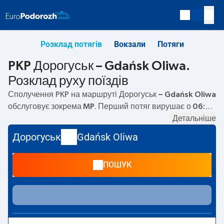
Розклад потягів
Вокзали
Потяги
PKP Дорогуськ – Gdańsk Oliwa.
Розклад руху поїздів
Сполучення PKP на маршруті
Дорогуськ – Gdańsk Oliwa
обслуговує зокрема
MP
. Перший потяг вирушає о
06:00
з вокзалу PKP Дорогуськ. Останній потяг до Gdańsk Oliwa
Детальніше
вирушає о 06:00. Наразі на маршруті
Дорогуськ
–
Дорогуськ
Gdańsk Oliwa
Gdańsk Oliwa
не курсують інші потяги перевізника PKP
Intercity. Потяг завершує маршрут на станції Gdańsk
ПОШУК
Oliwa.