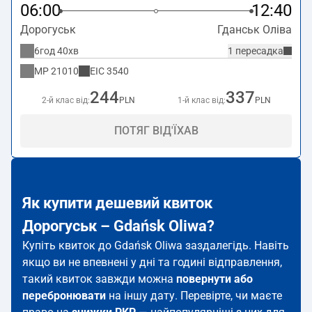
06:00
12:40
Дорогуськ
Гданськ Оліва
6год 40хв
1 пересадка
MP
21010
EIC
3540
244
337
2-й клас від:
PLN
1-й клас від:
PLN
ПОТЯГ ВІД'ЇХАВ
Як купити дешевий квиток
Дорогуськ – Gdańsk Oliwa?
Купіть квиток до Gdańsk Oliwa заздалегідь. Навіть
якщо ви не впевнені у дні та годині відправлення,
такий квиток завжди можна
повернути або
перебронювати
на іншу дату. Перевірте, чи маєте