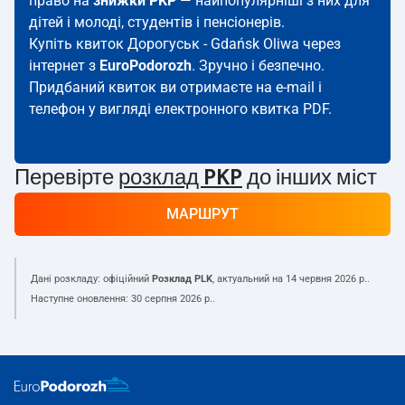
право на
знижки PKP
— найпопулярніші з них для
дітей і молоді, студентів і пенсіонерів.
Купіть квиток Дорогуськ - Gdańsk Oliwa через
інтернет з
EuroPodorozh
. Зручно і безпечно.
Придбаний квиток ви отримаєте на e-mail і
телефон у вигляді електронного квитка PDF.
Перевірте
розклад PKP
до інших міст
МАРШРУТ
Дані розкладу: офіційний
Розклад PLK
, актуальний на
14 червня 2026 р.
.
Наступне оновлення:
30 серпня 2026 р.
.