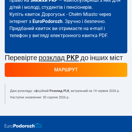
право на
знижки PKP
— найпопулярніші з них для
дітей і молоді, студентів і пенсіонерів.
Купіть квиток Дорогуськ - Chełm Miasto через
інтернет з
EuroPodorozh
. Зручно і безпечно.
Придбаний квиток ви отримаєте на e-mail і
телефон у вигляді електронного квитка PDF.
Перевірте
розклад PKP
до інших міст
МАРШРУТ
Дані розкладу: офіційний
Розклад PLK
, актуальний на
14 червня 2026 р.
.
Наступне оновлення:
30 серпня 2026 р.
.