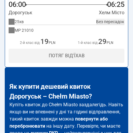
06:00
06:25
Дорогуськ
Хелм Місто
25хв
Без пересадок
MP
21010
19
29
2-й клас від:
PLN
1-й клас від:
PLN
ПОТЯГ ВІД'ЇХАВ
Як купити дешевий квиток
Дорогуськ – Chełm Miasto?
Купіть квиток до Chełm Miasto заздалегідь. Навіть
якщо ви не впевнені у дні та годині відправлення,
такий квиток завжди можна
повернути або
перебронювати
на іншу дату. Перевірте, чи маєте