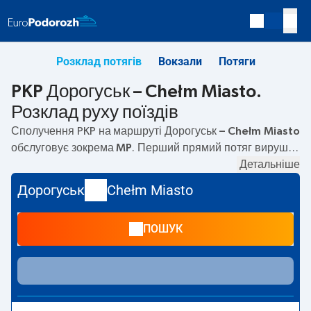
Розклад потягів
Вокзали
Потяги
PKP Дорогуськ – Chełm Miasto.
Розклад руху поїздів
Сполучення PKP на маршруті
Дорогуськ – Chełm Miasto
обслуговує зокрема
MP
. Перший прямий потяг вирушає
о
06:00
з вокзалу PKP Дорогуськ. Останній потяг до
Детальніше
Chełm Miasto вирушає о 06:00. Найшвидший маршрут
Дорогуськ
Chełm Miasto
пропонує потяг без пересадок
KYIV EXPRESS
. Подорож
цим потягом триває
00:25
. Наразі на маршруті
ПОШУК
Дорогуськ
–
Chełm Miasto
не курсують інші потяги
перевізника PKP Intercity. Потяг завершує маршрут на
станції Chełm Miasto.