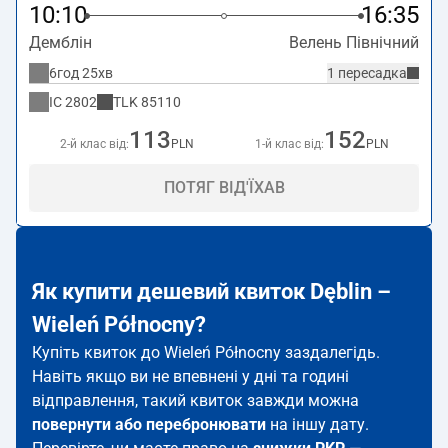
10:10
16:35
Демблін
Велень Північний
6год 25хв
1 пересадка
IC
2802
TLK
85110
113
152
2-й клас від:
PLN
1-й клас від:
PLN
ПОТЯГ ВІД'ЇХАВ
Як купити дешевий квиток Dęblin –
Wieleń Północny?
Купіть квиток до Wieleń Północny заздалегідь.
Навіть якщо ви не впевнені у дні та годині
відправлення, такий квиток завжди можна
повернути або перебронювати
на іншу дату.