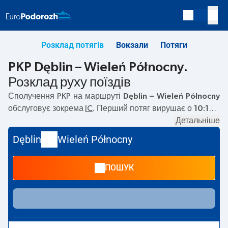
Розклад потягів
Вокзали
Потяги
PKP Dęblin – Wieleń Północny.
Розклад руху поїздів
Сполучення PKP на маршруті
Dęblin – Wieleń Północny
обслуговує зокрема
IC
. Перший потяг вирушає о
10:10
з
вокзалу PKP Dęblin. Останній потяг до Wieleń Północny
Детальніше
вирушає о 10:10. Наразі на маршруті
Dęblin
–
Wieleń
Dęblin
Wieleń Północny
Północny
не курсують інші потяги перевізника PKP
Intercity. Потяг завершує маршрут на станції Wieleń
ПОШУК
Północny.