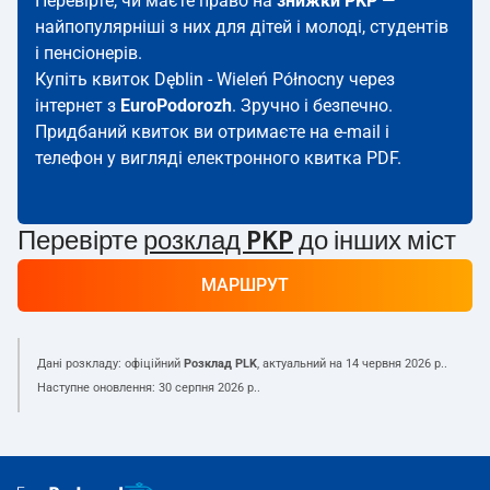
Перевірте, чи маєте право на
знижки PKP
—
найпопулярніші з них для дітей і молоді, студентів
і пенсіонерів.
Купіть квиток Dęblin - Wieleń Północny через
інтернет з
EuroPodorozh
. Зручно і безпечно.
Придбаний квиток ви отримаєте на e-mail і
телефон у вигляді електронного квитка PDF.
Перевірте
розклад PKP
до інших міст
МАРШРУТ
Дані розкладу: офіційний
Розклад PLK
, актуальний на
14 червня 2026 р.
.
Наступне оновлення:
30 серпня 2026 р.
.