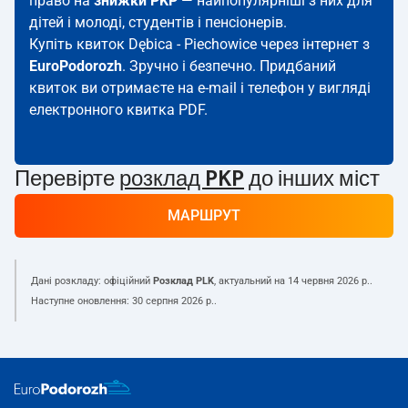
право на
знижки PKP
— найпопулярніші з них для
дітей і молоді, студентів і пенсіонерів.
Купіть квиток Dębica - Piechowice через інтернет з
EuroPodorozh
. Зручно і безпечно. Придбаний
квиток ви отримаєте на e-mail і телефон у вигляді
електронного квитка PDF.
Перевірте
розклад PKP
до інших міст
МАРШРУТ
Дані розкладу: офіційний
Розклад PLK
, актуальний на
14 червня 2026 р.
.
Наступне оновлення:
30 серпня 2026 р.
.