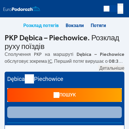
Розклад потягів
Вокзали
Потяги
PKP Dębica – Piechowice. Розклад
руху поїздів
Сполучення PKP на маршруті
Dębica – Piechowice
обслуговує зокрема
IC
. Перший потяг вирушає о
08:38
з
вокзалу PKP Dębica. Останній потяг до Piechowice
Детальніше
вирушає о 08:38. Наразі на маршруті
Dębica
–
Dębica
Piechowice
Piechowice
не курсують інші потяги перевізника PKP
Intercity. Потяг завершує маршрут на станції Piechowice.
ПОШУК