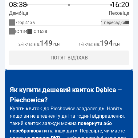
08:38
16:20
Дембіца
Пеховіце
7год 41хв
1 пересадка
IC
134
IC
1638
149
194
2-й клас від:
PLN
1-й клас від:
PLN
ПОТЯГ ВІД'ЇХАВ
Як купити дешевий квиток Dębica –
Piechowice?
Купіть квиток до Piechowice заздалегідь. Навіть
якщо ви не впевнені у дні та годині відправлення,
такий квиток завжди можна
повернути або
перебронювати
на іншу дату. Перевірте, чи маєте