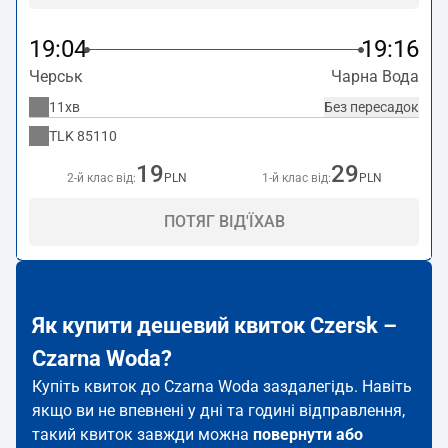
19:04
19:16
Черськ
Чарна Вода
11хв
Без пересадок
TLK
85110
19
29
2-й клас від:
PLN
1-й клас від:
PLN
ПОТЯГ ВІД'ЇХАВ
Як купити дешевий квиток Czersk –
Czarna Woda?
Купіть квиток до Czarna Woda заздалегідь. Навіть
якщо ви не впевнені у дні та годині відправлення,
такий квиток завжди можна
повернути або