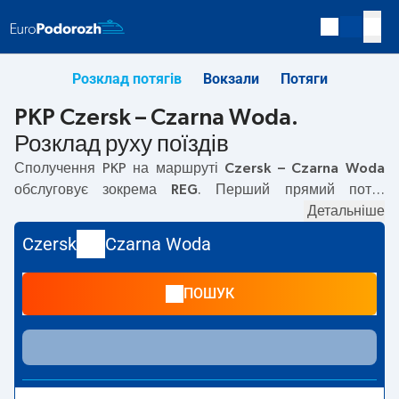
Розклад потягів
Вокзали
Потяги
PKP Czersk – Czarna Woda.
Розклад руху поїздів
Сполучення PKP на маршруті
Czersk – Czarna Woda
обслуговує зокрема
REG
. Перший прямий потяг
вирушає о
08:19
з вокзалу PKP Czersk. Останній потяг до
Детальніше
Czarna Woda вирушає о 19:04. Найшвидший маршрут
Czersk
Czarna Woda
пропонує потяг без пересадок
KRAJNA
. Подорож цим
потягом триває
00:11
. На маршруті
Czersk
–
Czarna
ПОШУК
Woda
курсують також інші потяги:
TLK
— пропонують
нижчу ціну квитка і зазвичай довший час подорожі.
Потяг завершує маршрут на станції Czarna Woda.