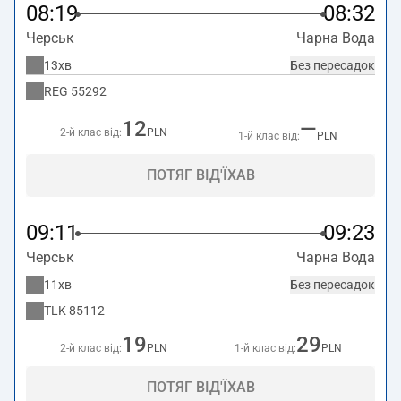
08:19
08:32
Черськ
Чарна Вода
13хв
Без пересадок
REG
55292
12
—
2-й клас від:
PLN
1-й клас від:
PLN
ПОТЯГ ВІД'ЇХАВ
09:11
09:23
Черськ
Чарна Вода
11хв
Без пересадок
TLK
85112
19
29
2-й клас від:
PLN
1-й клас від:
PLN
ПОТЯГ ВІД'ЇХАВ