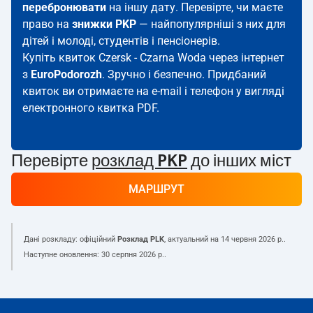
перебронювати
на іншу дату. Перевірте, чи маєте
право на
знижки PKP
— найпопулярніші з них для
дітей і молоді, студентів і пенсіонерів.
Купіть квиток Czersk - Czarna Woda через інтернет
з
EuroPodorozh
. Зручно і безпечно. Придбаний
квиток ви отримаєте на e-mail і телефон у вигляді
електронного квитка PDF.
Перевірте
розклад PKP
до інших міст
МАРШРУТ
Дані розкладу: офіційний
Розклад PLK
, актуальний на
14 червня 2026 р.
.
Наступне оновлення:
30 серпня 2026 р.
.