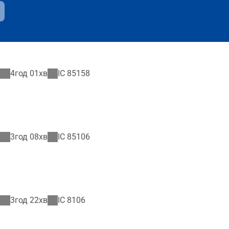
4год 01хв
IC
85158
3год 08хв
IC
85106
3год 22хв
IC
8106