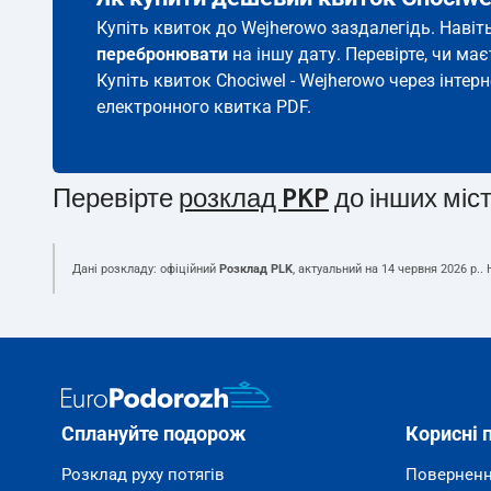
Купіть квиток до Wejherowo заздалегідь. Навіт
перебронювати
на іншу дату. Перевірте, чи ма
Купіть квиток Chociwel - Wejherowo через інтер
електронного квитка PDF.
Перевірте
розклад PKP
до інших міс
Дані розкладу: офіційний
Розклад PLK
, актуальний на
14 червня 2026 р.
.
Сплануйте подорож
Корисні 
Розклад руху потягів
Поверненн