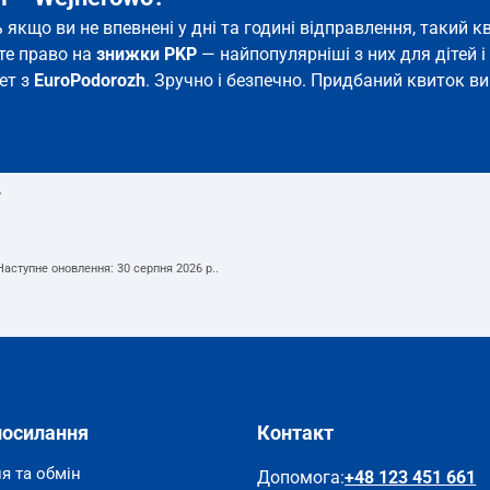
ь якщо ви не впевнені у дні та годині відправлення, такий
єте право на
знижки PKP
— найпопулярніші з них для дітей і 
нет з
EuroPodorozh
. Зручно і безпечно. Придбаний квиток ви 
т
 Наступне оновлення:
30 серпня 2026 р.
.
посилання
Контакт
я та обмін
Допомога
:
+48 123 451 661