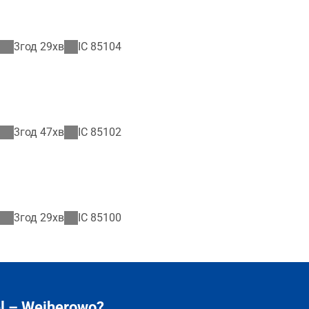
3год 29хв
IC
85104
3год 47хв
IC
85102
3год 29хв
IC
85100
l – Wejherowo?