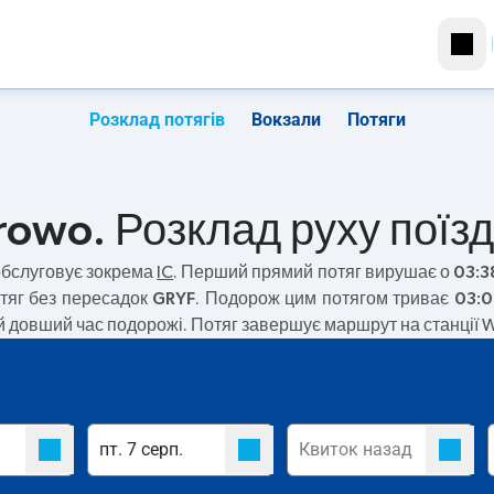
Розклад потягів
Вокзали
Потяги
rowo. Розклад руху поїзд
бслуговує зокрема
IC
. Перший прямий потяг вирушає о
03:3
тяг без пересадок
GRYF
. Подорож цим потягом триває
03:0
ай довший час подорожі. Потяг завершує маршрут на станції 