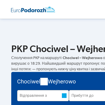
PKP Chociwel – Wejhe
Сполучення PKP на маршруті
Chociwel – Wejherowo
о
вирушає о 18:29. Найшвидший маршрут пропонує по
інші потяги:
— пропонують нижчу ціну квитка і зазвич
Chociwel
Wejherowo