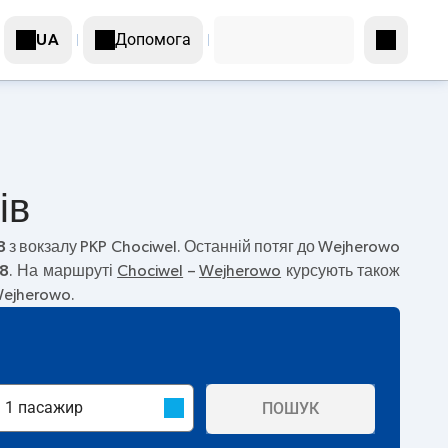
Допомога
UA
ів
8
з вокзалу PKP Chociwel. Останній потяг до Wejherowo
8
. На маршруті
Chociwel
–
Wejherowo
курсують також
Wejherowo.
ПОШУК