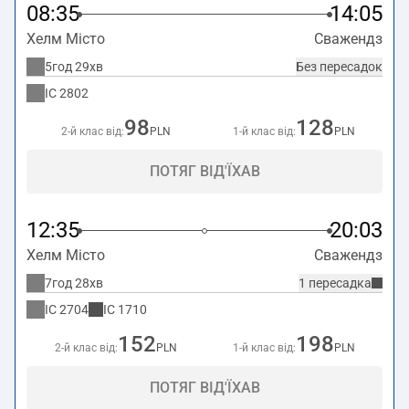
08:35
14:05
Хелм Місто
Сважендз
5год 29хв
Без пересадок
IC
2802
98
128
2-й клас від:
PLN
1-й клас від:
PLN
ПОТЯГ ВІД'ЇХАВ
12:35
20:03
Хелм Місто
Сважендз
7год 28хв
1 пересадка
IC
2704
IC
1710
152
198
2-й клас від:
PLN
1-й клас від:
PLN
ПОТЯГ ВІД'ЇХАВ