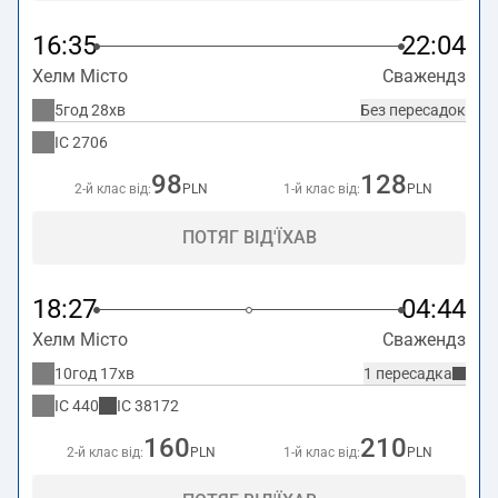
16:35
22:04
Хелм Місто
Сважендз
5год 28хв
Без пересадок
IC
2706
98
128
2-й клас від:
PLN
1-й клас від:
PLN
ПОТЯГ ВІД'ЇХАВ
18:27
04:44
Хелм Місто
Сважендз
10год 17хв
1 пересадка
IC
440
IC
38172
160
210
2-й клас від:
PLN
1-й клас від:
PLN