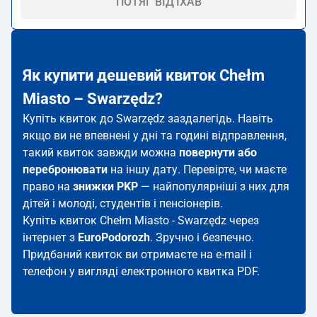
ПОТЯГ ВІД'ЇХАВ
Як купити дешевий квиток Chełm
Miasto – Swarzędz?
Купіть квиток до Swarzędz заздалегідь. Навіть
якщо ви не впевнені у дні та годині відправлення,
такий квиток завжди можна
повернути або
перебронювати
на іншу дату. Перевірте, чи маєте
право на
знижки PKP
— найпопулярніші з них для
дітей і молоді, студентів і пенсіонерів.
Купіть квиток Chełm Miasto - Swarzędz через
інтернет з
EuroPodorozh
. Зручно і безпечно.
Придбаний квиток ви отримаєте на e-mail і
телефон у вигляді електронного квитка PDF.