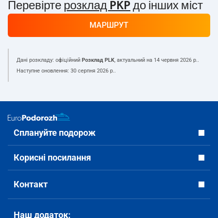
Перевірте
розклад PKP
до інших міст
МАРШРУТ
Дані розкладу: офіційний
Розклад PLK
, актуальний на
14 червня 2026 р.
.
Наступне оновлення:
30 серпня 2026 р.
.
Сплануйте подорож
Корисні посилання
Контакт
Наш додаток: