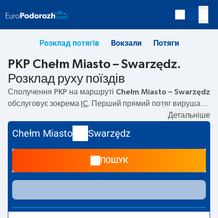
Розклад потягів
Вокзали
Потяги
PKP Chełm Miasto – Swarzędz.
Розклад руху поїздів
Сполучення PKP на маршруті
Chełm Miasto – Swarzędz
обслуговує зокрема
IC
. Перший прямий потяг вирушає о
08:35
з вокзалу PKP Chełm Miasto. Останній потяг до
Детальніше
Swarzędz вирушає о 18:27. Найшвидший маршрут
Chełm Miasto
Swarzędz
пропонує потяг без пересадок
WARTA
. Подорож цим
потягом триває
05:28
. На маршруті
Chełm Miasto
–
ПОШУК
Swarzędz
курсують також інші потяги:
— пропонують
нижчу ціну квитка і зазвичай довший час подорожі.
Потяг завершує маршрут на станції Swarzędz.