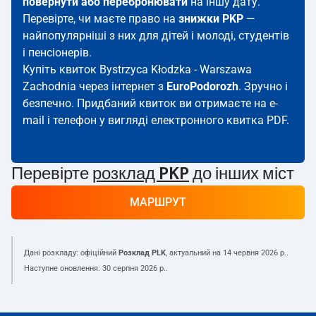
повернути або перебронювати
на іншу дату.
Перевірте, чи маєте право на
знижки PKP
—
найпопулярніші з них для дітей і молоді, студентів
і пенсіонерів.
Купіть квиток Bystrzyca Kłodzka - Warszawa
Zachodnia через інтернет з
EuroPodorozh
. Зручно і
безпечно. Придбаний квиток ви отримаєте на e-
mail і телефон у вигляді електронного квитка PDF.
Перевірте
розклад PKP
до інших міст
МАРШРУТ
Дані розкладу: офіційний
Розклад PLK
, актуальний на
14 червня 2026 р.
.
Наступне оновлення:
30 серпня 2026 р.
.