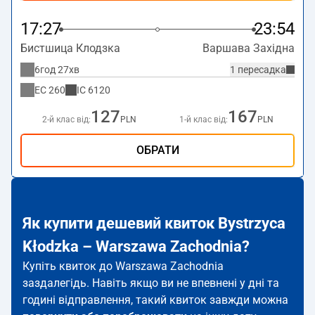
17:27
23:54
Бистшица Клодзка
Варшава Західна
6год 27хв
1 пересадка
EC
260
IC
6120
127
167
2-й клас від:
PLN
1-й клас від:
PLN
ОБРАТИ
Як купити дешевий квиток Bystrzyca
Kłodzka – Warszawa Zachodnia?
Купіть квиток до Warszawa Zachodnia
заздалегідь. Навіть якщо ви не впевнені у дні та
годині відправлення, такий квиток завжди можна