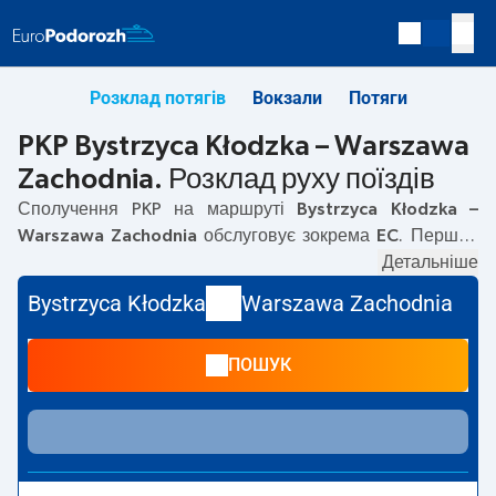
Розклад потягів
Вокзали
Потяги
PKP Bystrzyca Kłodzka – Warszawa
Zachodnia. Розклад руху поїздів
Сполучення PKP на маршруті
Bystrzyca Kłodzka –
Warszawa Zachodnia
обслуговує зокрема
EC
. Перший
потяг вирушає о
09:27
з вокзалу PKP Bystrzyca Kłodzka.
Детальніше
Останній потяг до Warszawa Zachodnia вирушає о 17:27.
Bystrzyca Kłodzka
Warszawa Zachodnia
На маршруті
Bystrzyca Kłodzka
–
Warszawa Zachodnia
курсують також інші потяги:
— пропонують нижчу ціну
ПОШУК
квитка і зазвичай довший час подорожі. Потяг завершує
маршрут на станції Warszawa Zachodnia.