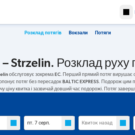
Розклад потягів
Вокзали
Потяги
– Strzelin. Розклад руху 
elin
обслуговує зокрема
EC
. Перший прямий потяг вирушає 
опонує потяг без пересадок
BALTIC EXPRESS
. Подорож цим 
 ціну квитка і зазвичай довший час подорожі. Потяг завершує