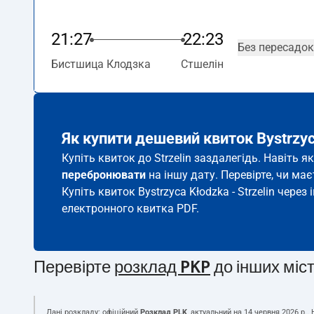
21:27
22:23
Без пересадок
Бистшица Клодзка
Стшелін
Як купити дешевий квиток Bystrzyca
Купіть квиток до Strzelin заздалегідь. Навіть 
перебронювати
на іншу дату. Перевірте, чи ма
Купіть квиток Bystrzyca Kłodzka - Strzelin через 
електронного квитка PDF.
Перевірте
розклад PKP
до інших міс
Дані розкладу: офіційний
Розклад PLK
, актуальний на
14 червня 2026 р.
.