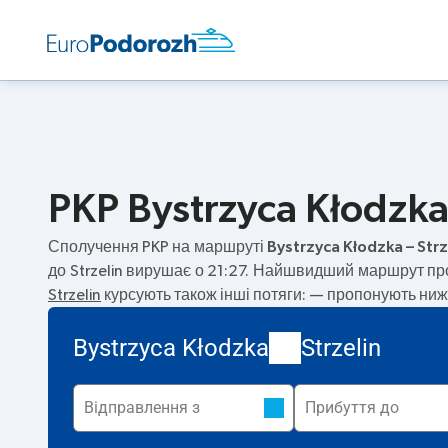
PKP Bystrzyca Kłodzka 
Сполучення PKP на маршруті
Bystrzyca Kłodzka – Strz
до Strzelin вирушає о 21:27. Найшвидший маршрут пр
Strzelin
курсують також інші потяги:
— пропонують нижчу
Bystrzyca Kłodzka
Strzelin