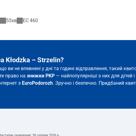
55хв
EC
460
 Kłodzka – Strzelin?
якщо ви не впевнені у дні та годині відправлення, такий кв
єте право на
знижки PKP
— найпопулярніші з них для дітей і 
інтернет з
EuroPodorozh
. Зручно і безпечно. Придбаний квит
т
 Наступне оновлення:
30 серпня 2026 р.
.