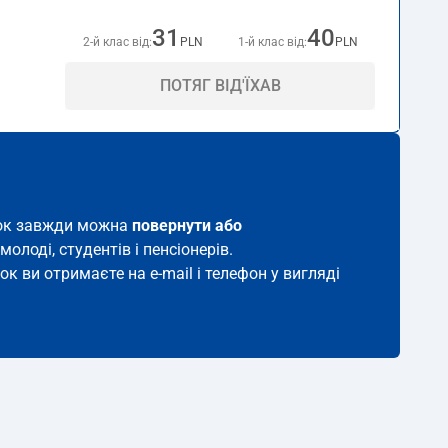
31
40
2-й клас від:
PLN
1-й клас від:
PLN
ПОТЯГ ВІД'ЇХАВ
иток завжди можна
повернути або
молоді, студентів і пенсіонерів.
ок ви отримаєте на e-mail і телефон у вигляді