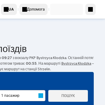
Допомога
UA
поїздів
о
09:27
з вокзалу PKP Bystrzyca Kłodzka. Останній потяг
потягом триває
00:55
. На маршруті
Bystrzyca Kłodzka
–
 маршрут на станції Strzelin.
ПОШУК