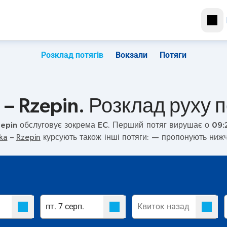
Розклад потягів
Вокзали
Потяги
 – Rzepin. Розклад руху п
zepin
обслуговує зокрема
EC
. Перший потяг вирушає о
09:
ka
–
Rzepin
курсують також інші потяги:
— пропонують нижчу