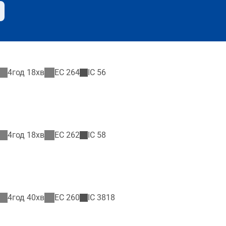
4год 18хв
EC
264
IC
56
4год 18хв
EC
262
IC
58
4год 40хв
EC
260
IC
3818