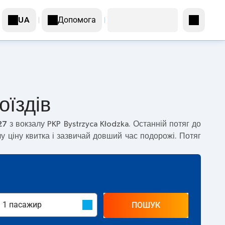
Допомога
UA
оїздів
27
з вокзалу PKP Bystrzyca Kłodzka. Останній потяг до
 ціну квитка і зазвичай довший час подорожі. Потяг
ПОШУК