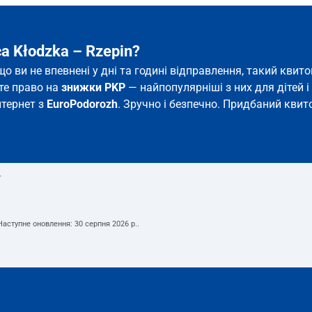
a Kłodzka – Rzepin?
кщо ви не впевнені у дні та годині відправлення, такий кв
єте право на
знижки PKP
— найпопулярніші з них для дітей і 
нтернет з
EuroPodorozh
. Зручно і безпечно. Придбаний квито
т
 Наступне оновлення:
30 серпня 2026 р.
.