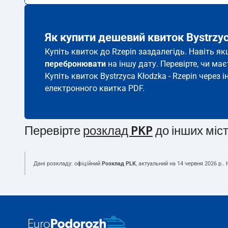
Як купити дешевий квиток Bystrzyc
Купіть квиток до Rzepin заздалегідь. Навіть я
перебронювати
на іншу дату. Перевірте, чи ма
Купіть квиток Bystrzyca Kłodzka - Rzepin через і
електронного квитка PDF.
Перевірте
розклад PKP
до інших міс
Дані розкладу: офіційний
Розклад PLK
, актуальний на
14 червня 2026 р.
.