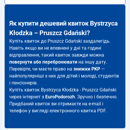
Як купити дешевий квиток Bystrzyca
Kłodzka – Pruszcz Gdański?
Купіть квиток до Pruszcz Gdański заздалегідь.
Навіть якщо ви не впевнені у дні та годині
відправлення, такий квиток завжди можна
повернути або перебронювати
на іншу дату.
Перевірте, чи маєте право на
знижки PKP
—
найпопулярніші з них для дітей і молоді, студентів
і пенсіонерів.
Купіть квиток Bystrzyca Kłodzka - Pruszcz Gdański
через інтернет з
EuroPodorozh
. Зручно і безпечно.
Придбаний квиток ви отримаєте на e-mail і
телефон у вигляді електронного квитка PDF.