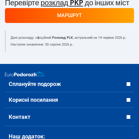
Перевірте
розклад PKP
до інших міст
МАРШРУТ
Дані розкладу: офіційний
Розклад PLK
, актуальний на
14 червня 2026 р.
.
Наступне оновлення:
30 серпня 2026 р.
.
Сплануйте подорож
Корисні посилання
Контакт
Наш додаток: