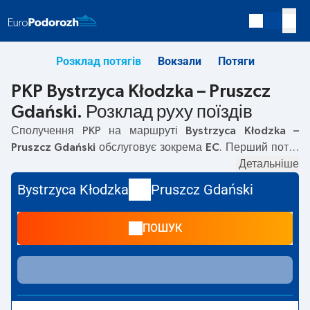
Розклад потягів
Вокзали
Потяги
PKP Bystrzyca Kłodzka – Pruszcz
Gdański. Розклад руху поїздів
Сполучення PKP на маршруті
Bystrzyca Kłodzka –
Pruszcz Gdański
обслуговує зокрема
EC
. Перший потяг
вирушає о
09:27
з вокзалу PKP Bystrzyca Kłodzka.
Детальніше
Останній потяг до Pruszcz Gdański вирушає о 13:27. На
Bystrzyca Kłodzka
Pruszcz Gdański
маршруті
Bystrzyca Kłodzka
–
Pruszcz Gdański
курсують
також інші потяги:
— пропонують нижчу ціну квитка і
ПОШУК
зазвичай довший час подорожі. Потяг завершує
маршрут на станції Pruszcz Gdański.