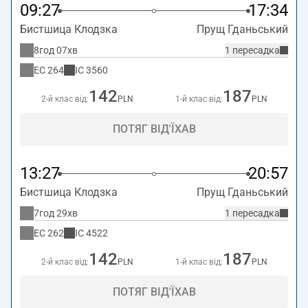
09:27
17:34
Бистшица Клодзка
Прущ Гданьський
8год 07хв
1 пересадка
EC
264
IC
3560
142
187
2-й клас від:
PLN
1-й клас від:
PLN
ПОТЯГ ВІД'ЇХАВ
13:27
20:57
Бистшица Клодзка
Прущ Гданьський
7год 29хв
1 пересадка
EC
262
IC
4522
142
187
2-й клас від:
PLN
1-й клас від:
PLN
ПОТЯГ ВІД'ЇХАВ