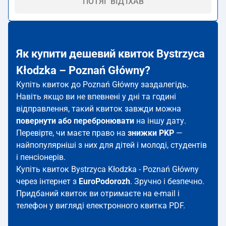
ПОТЯГ ВІД'ЇХАВ
Як купити дешевий квиток Bystrzyca
Kłodzka – Poznań Główny?
Купіть квиток до Poznań Główny заздалегідь.
Навіть якщо ви не впевнені у дні та годині
відправлення, такий квиток завжди можна
повернути або перебронювати
на іншу дату.
Перевірте, чи маєте право на
знижки PKP
—
найпопулярніші з них для дітей і молоді, студентів
і пенсіонерів.
Купіть квиток Bystrzyca Kłodzka - Poznań Główny
через інтернет з
EuroPodorozh
. Зручно і безпечно.
Придбаний квиток ви отримаєте на e-mail і
телефон у вигляді електронного квитка PDF.