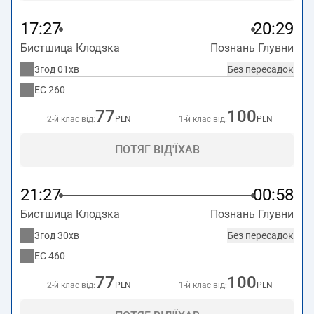
17:27
20:29
Бистшица Клодзка
Познань Глувни
3год 01хв
Без пересадок
EC
260
77
100
2-й клас від:
PLN
1-й клас від:
PLN
ПОТЯГ ВІД'ЇХАВ
21:27
00:58
Бистшица Клодзка
Познань Глувни
3год 30хв
Без пересадок
EC
460
77
100
2-й клас від:
PLN
1-й клас від:
PLN