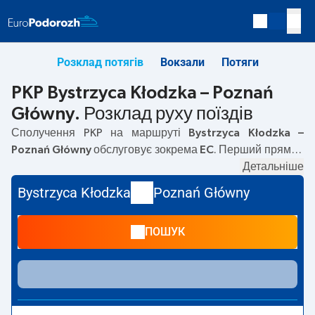
Розклад потягів
Вокзали
Потяги
PKP Bystrzyca Kłodzka – Poznań
Główny. Розклад руху поїздів
Сполучення PKP на маршруті
Bystrzyca Kłodzka –
Poznań Główny
обслуговує зокрема
EC
. Перший прямий
потяг вирушає о
09:27
з вокзалу PKP Bystrzyca Kłodzka.
Детальніше
Останній потяг до Poznań Główny вирушає о 21:27.
Bystrzyca Kłodzka
Poznań Główny
Найшвидший маршрут пропонує потяг без пересадок
BALTIC EXPRESS
. Подорож цим потягом триває
03:01
.
ПОШУК
На маршруті
Bystrzyca Kłodzka
–
Poznań Główny
курсують також інші потяги:
— пропонують нижчу ціну
квитка і зазвичай довший час подорожі. Потяг завершує
маршрут на станції Poznań Główny.