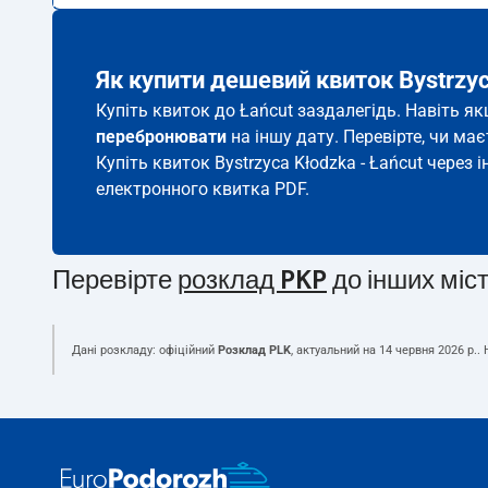
Як купити дешевий квиток Bystrzyc
Купіть квиток до Łańcut заздалегідь. Навіть я
перебронювати
на іншу дату. Перевірте, чи ма
Купіть квиток Bystrzyca Kłodzka - Łańcut через 
електронного квитка PDF.
Перевірте
розклад PKP
до інших міс
Дані розкладу: офіційний
Розклад PLK
, актуальний на
14 червня 2026 р.
.