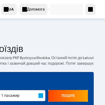
Допомога
UA
оїздів
вокзалу PKP Bystrzyca Kłodzka. Останній потяг до Łańcut
итка і зазвичай довший час подорожі. Потяг завершує
ПОШУК