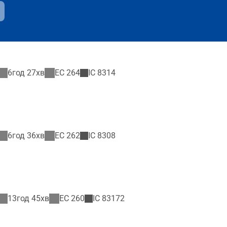
6год 27хв
EC
264
IC
8314
6год 36хв
EC
262
IC
8308
13год 45хв
EC
260
IC
83172