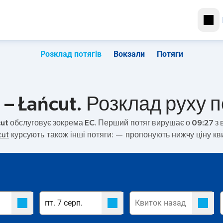
Розклад потягів
Вокзали
Потяги
 – Łańcut. Розклад руху п
cut
обслуговує зокрема
EC
. Перший потяг вирушає о
09:27
з 
cut
курсують також інші потяги:
— пропонують нижчу ціну кв