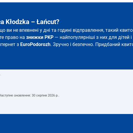
a Kłodzka – Łańcut?
кщо ви не впевнені у дні та годині відправлення, такий кв
єте право на
знижки PKP
— найпопулярніші з них для дітей і 
інтернет з
EuroPodorozh
. Зручно і безпечно. Придбаний квито
т
 Наступне оновлення:
30 серпня 2026 р.
.