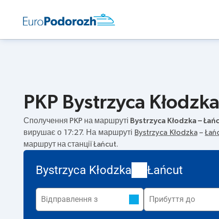
PKP Bystrzyca Kłodzka
Сполучення PKP на маршруті
Bystrzyca Kłodzka – Łań
вирушає о 17:27. На маршруті
Bystrzyca Kłodzka
–
Łań
маршрут на станції Łańcut.
Bystrzyca Kłodzka
Łańcut