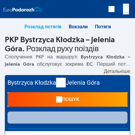
Розклад потягів
Вокзали
Потяги
PKP Bystrzyca Kłodzka – Jelenia
Góra. Розклад руху поїздів
Сполучення PKP на маршруті
Bystrzyca Kłodzka –
Jelenia Góra
обслуговує зокрема
EC
. Перший потяг
вирушає о
09:27
з вокзалу PKP Bystrzyca Kłodzka.
Детальніше
Останній потяг до Jelenia Góra вирушає о 09:27. Наразі
Bystrzyca Kłodzka
Jelenia Góra
на маршруті
Bystrzyca Kłodzka
–
Jelenia Góra
не курсують
інші потяги перевізника PKP Intercity. Потяг завершує
ПОШУК
маршрут на станції Jelenia Góra.