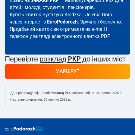
право на
знижки PKP
— найпопулярніші з них для
дітей і молоді, студентів і пенсіонерів.
Купіть квиток Bystrzyca Kłodzka - Jelenia Góra
через інтернет з
EuroPodorozh
. Зручно і безпечно.
Придбаний квиток ви отримаєте на e-mail і
телефон у вигляді електронного квитка PDF.
Перевірте
розклад PKP
до інших міст
МАРШРУТ
Дані розкладу: офіційний
Розклад PLK
, актуальний на
14 червня 2026 р.
.
Наступне оновлення:
30 серпня 2026 р.
.