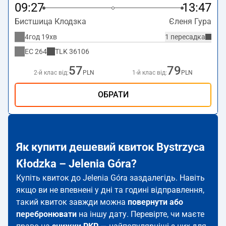
09:27
13:47
Бистшица Клодзка
Єленя Гура
4год 19хв
1 пересадка
EC
264
TLK
36106
57
79
2-й клас від:
PLN
1-й клас від:
PLN
ОБРАТИ
Як купити дешевий квиток Bystrzyca
Kłodzka – Jelenia Góra?
Купіть квиток до Jelenia Góra заздалегідь. Навіть
якщо ви не впевнені у дні та годині відправлення,
такий квиток завжди можна
повернути або
перебронювати
на іншу дату. Перевірте, чи маєте