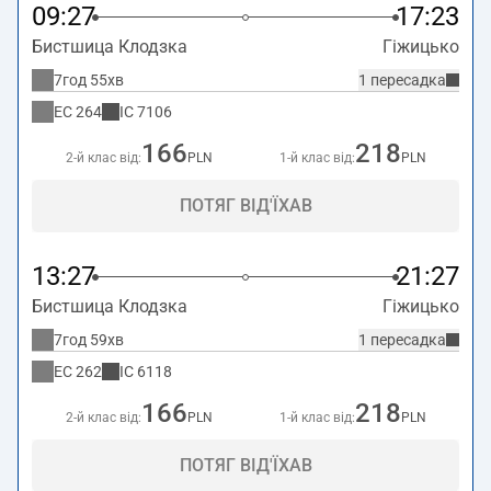
09:27
17:23
Бистшица Клодзка
Гіжицько
7год 55хв
1 пересадка
EC
264
IC
7106
166
218
2-й клас від:
PLN
1-й клас від:
PLN
ПОТЯГ ВІД'ЇХАВ
13:27
21:27
Бистшица Клодзка
Гіжицько
7год 59хв
1 пересадка
EC
262
IC
6118
166
218
2-й клас від:
PLN
1-й клас від:
PLN
ПОТЯГ ВІД'ЇХАВ