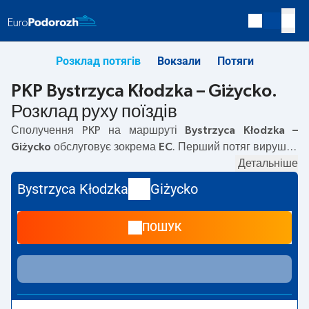
Розклад потягів
Вокзали
Потяги
PKP Bystrzyca Kłodzka – Giżycko.
Розклад руху поїздів
Сполучення PKP на маршруті
Bystrzyca Kłodzka –
Giżycko
обслуговує зокрема
EC
. Перший потяг вирушає
о
09:27
з вокзалу PKP Bystrzyca Kłodzka. Останній потяг
Детальніше
до Giżycko вирушає о 13:27. На маршруті
Bystrzyca
Bystrzyca Kłodzka
Giżycko
Kłodzka
–
Giżycko
курсують також інші потяги:
—
пропонують нижчу ціну квитка і зазвичай довший час
ПОШУК
подорожі. Потяг завершує маршрут на станції Giżycko.