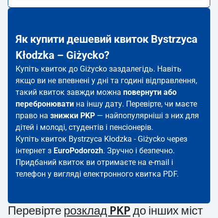
Як купити дешевий квиток Bystrzyca
Kłodzka – Giżycko?
Купіть квиток до Giżycko заздалегідь. Навіть
якщо ви не впевнені у дні та годині відправлення,
такий квиток завжди можна
повернути або
перебронювати
на іншу дату. Перевірте, чи маєте
право на
знижки PKP
— найпопулярніші з них для
дітей і молоді, студентів і пенсіонерів.
Купіть квиток Bystrzyca Kłodzka - Giżycko через
інтернет з
EuroPodorozh
. Зручно і безпечно.
Придбаний квиток ви отримаєте на e-mail і
телефон у вигляді електронного квитка PDF.
Перевірте
розклад PKP
до інших міст