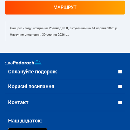
МАРШРУТ
Дані розкладу: офіційний
Розклад PLK
, актуальний на
14 червня 2026 р.
.
Наступне оновлення:
30 серпня 2026 р.
.
Сплануйте подорож
Корисні посилання
Контакт
Наш додаток: