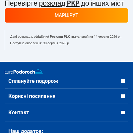
Перевірте
розклад PKP
до інших міст
МАРШРУТ
Дані розкладу: офіційний
Розклад PLK
, актуальний на
14 червня 2026 р.
.
Наступне оновлення:
30 серпня 2026 р.
.
Сплануйте подорож
Корисні посилання
Контакт
Наш додаток: