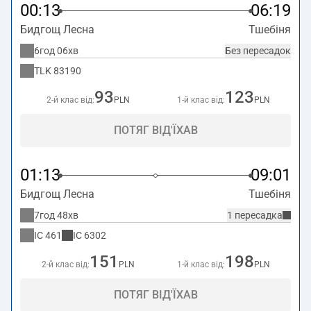
Trzebinia
.
00:13
06:19
Бидгощ Лесна
Тшебіня
6год 06хв
Без пересадок
TLK
83190
93
123
2-й клас від:
PLN
1-й клас від:
PLN
ПОТЯГ ВІД'ЇХАВ
01:13
09:01
Бидгощ Лесна
Тшебіня
7год 48хв
1 пересадка
IC
461
IC
6302
151
198
2-й клас від:
PLN
1-й клас від:
PLN
ПОТЯГ ВІД'ЇХАВ