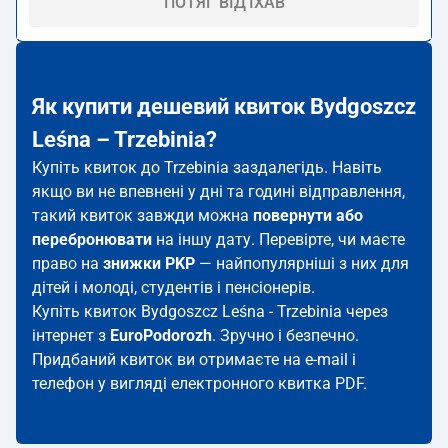
ПОТЯГ ВІД'ЇХАВ
Як купити дешевий квиток Bydgoszcz
Leśna – Trzebinia?
Купіть квиток до Trzebinia заздалегідь. Навіть
якщо ви не впевнені у дні та годині відправлення,
такий квиток завжди можна
повернути або
перебронювати
на іншу дату. Перевірте, чи маєте
право на
знижки PKP
— найпопулярніші з них для
дітей і молоді, студентів і пенсіонерів.
Купіть квиток Bydgoszcz Leśna - Trzebinia через
інтернет з
EuroPodorozh
. Зручно і безпечно.
Придбаний квиток ви отримаєте на e-mail і
телефон у вигляді електронного квитка PDF.