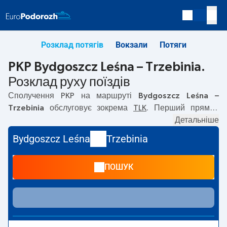
Розклад потягів
Вокзали
Потяги
PKP Bydgoszcz Leśna – Trzebinia.
Розклад руху поїздів
Сполучення PKP на маршруті
Bydgoszcz Leśna –
Trzebinia
обслуговує зокрема
TLK
. Перший прямий
потяг вирушає о
00:13
з вокзалу PKP Bydgoszcz Leśna за
Детальніше
адресою
Modrzewiowa, Bydgoszcz, Poland
. Останній
Bydgoszcz Leśna
Trzebinia
потяг до Trzebinia вирушає о 08:58. Найшвидший
маршрут пропонує потяг без пересадок
BURSZTYN
.
ПОШУК
Подорож цим потягом триває
06:06
. На маршруті
Bydgoszcz Leśna
–
Trzebinia
курсують також інші потяги:
IC Intercity
— пропонують нижчу ціну квитка і зазвичай
довший час подорожі. Потяг завершує маршрут на
станції Trzebinia за адресою
Dworcowa, 32-540