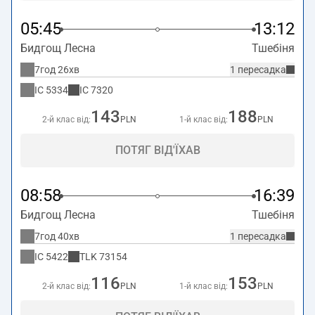
05:45
13:12
Бидгощ Лесна
Тшебіня
7год 26хв
1 пересадка
IC
5334
IC
7320
143
188
2-й клас від:
PLN
1-й клас від:
PLN
ПОТЯГ ВІД'ЇХАВ
08:58
16:39
Бидгощ Лесна
Тшебіня
7год 40хв
1 пересадка
IC
5422
TLK
73154
116
153
2-й клас від:
PLN
1-й клас від:
PLN