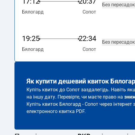
17:12
20:37
Без пересадок
Бялогард
Сопот
19:25
22:34
Без пересадок
Бялогард
Сопот
Як купити дешевий квиток Бялогар
Купіть квиток до Сопот заздалегідь. Навіть як
на іншу дату. Перевірте, чи маєте право на
зни
Купіть квиток Бялогард - Сопот через інтернет 
електронного квитка PDF.