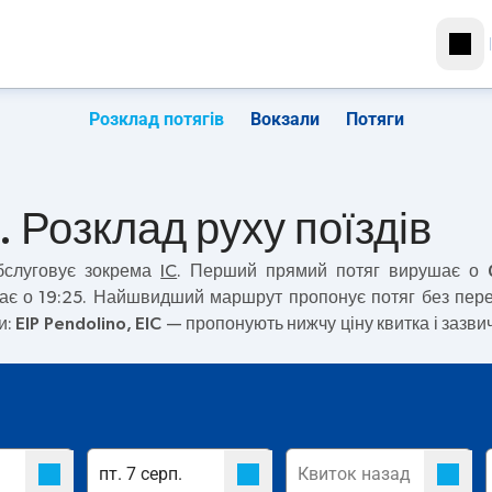
Розклад потягів
Вокзали
Потяги
 Розклад руху поїздів
слуговує зокрема
IC
. Перший прямий потяг вирушає о
шає о 19:25. Найшвидший маршрут пропонує потяг без пер
и:
EIP Pendolino, EIC
— пропонують нижчу ціну квитка і зазв