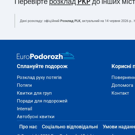
Перевірте
розклад PKP
до інших міс
Дані розкладу: офіційний
Розклад PLK
, актуальний на
14 червня 2026 р.
.
Сплануйте подорож
Корисні 
Розклад руху потягів
Поверненн
Потяги
Допомога
Квитки для груп
Контакт
Поради для подорожей
Interrail
Автобусні квитки
Про нас
Соціально відповідальні
Умови наданн