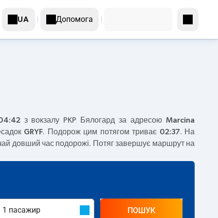
Допомога
UA
04:42
з вокзалу PKP Бялогард за адресою
Marcina
есадок
GRYF
. Подорож цим потягом триває
02:37
. На
ичай довший час подорожі. Потяг завершує маршрут на
ПОШУК