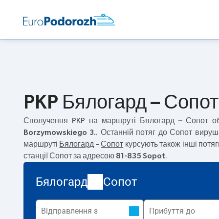
PKP Бялогард – Сопот.
Сполучення PKP на маршруті
Бялогард – Сопот
об
Borzymowskiego 3.
. Останній потяг до Сопот виру
маршруті
Бялогард
–
Сопот
курсують також інші потяг
станції Сопот за адресою
81-835 Sopot
.
Бялогард
Сопот