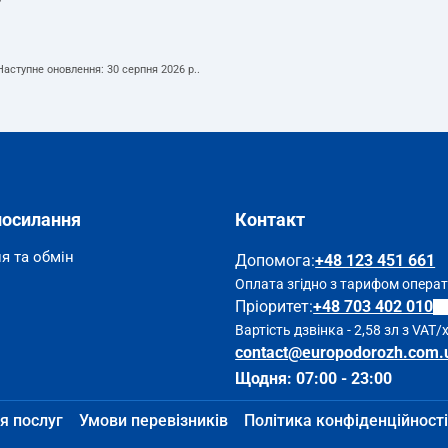
т
 Наступне оновлення:
30 серпня 2026 р.
.
посилання
Контакт
я та обмін
Допомога
:
+48 123 451 661
Оплата згідно з тарифом опера
Пріоритет:
+48 703 402 010
Вартість дзвінка - 2,58 зл з VAT/
contact@europodorozh.com.
Щодня: 07:00 - 23:00
я послуг
Умови перевізників
Політика конфіденційності