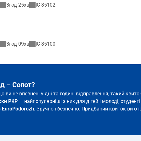
3год 25хв
IC
85102
3год 09хв
IC
85100
д – Сопот?
що ви не впевнені у дні та годині відправлення, такий кви
жки PKP
— найпопулярніші з них для дітей і молоді, студентів
з
EuroPodorozh
. Зручно і безпечно. Придбаний квиток ви отр