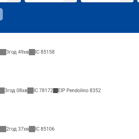
3год 49хв
IC
85158
3год 08хв
IC
78172
EIP Pendolino
8352
2год 37хв
IC
85106