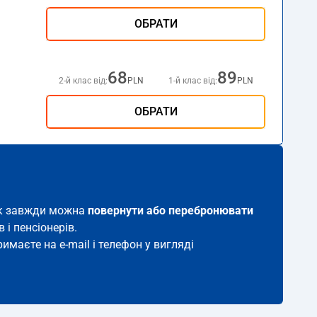
ОБРАТИ
68
89
2-й клас від:
PLN
1-й клас від:
PLN
ОБРАТИ
ток завжди можна
повернути або перебронювати
 і пенсіонерів.
имаєте на e-mail і телефон у вигляді