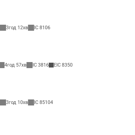
3год 12хв
IC
8106
4год 57хв
IC
3816
EIC
8350
3год 10хв
IC
85104