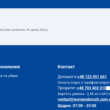
т
 Наступне оновлення:
30 серпня 2026 р.
.
посилання
Контакт
я та обмін
Допомога
:
+48 123 451 661
Оплата згідно з тарифом опера
Пріоритет:
+48 703 402 010
Вартість дзвінка - 2,58 зл з VAT/
contact@europodorozh.com.
Щодня: 07:00 - 23:00