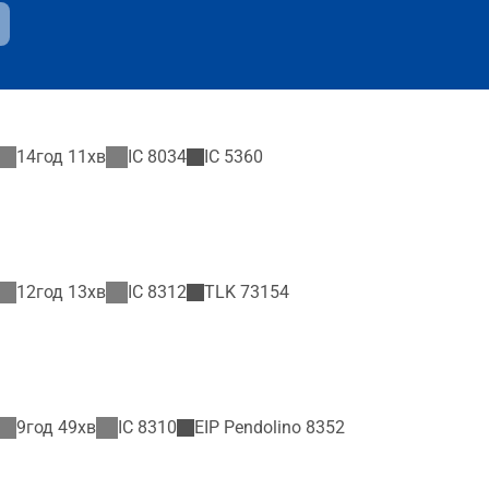
14год 11хв
IC
8034
IC
5360
12год 13хв
IC
8312
TLK
73154
9год 49хв
IC
8310
EIP Pendolino
8352