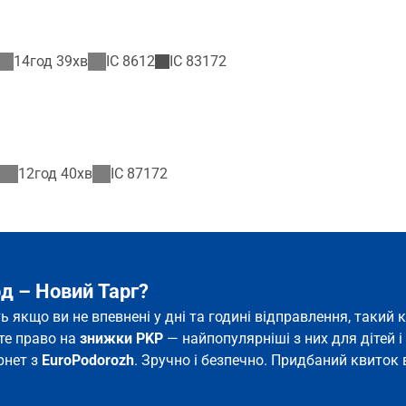
14год 39хв
IC
8612
IC
83172
12год 40хв
IC
87172
д – Новий Тарг?
ть якщо ви не впевнені у дні та годині відправлення, таки
єте право на
знижки PKP
— найпопулярніші з них для дітей і 
рнет з
EuroPodorozh
. Зручно і безпечно. Придбаний квиток в