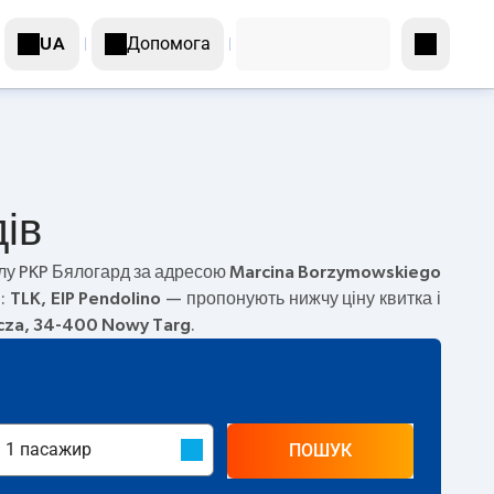
Допомога
UA
дів
лу PKP Бялогард за адресою
Marcina Borzymowskiego
и:
TLK, EIP Pendolino
— пропонують нижчу ціну квитка і
cza, 34-400 Nowy Targ
.
ПОШУК