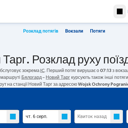
Розклад потягів
Вокзали
Потяги
Тарг. Розклад руху поїз
бслуговує зокрема
IC
. Перший потяг вирушає о
07:13
з вокза
а маршруті
Бялогард
–
Новий Тарг
курсують також інші потяг
ут на станції Новий Тарг за адресою
Wojsk Ochrony Pograni