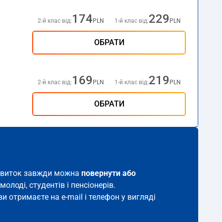
174
229
2-й клас від:
PLN
1-й клас від:
PLN
ОБРАТИ
169
219
2-й клас від:
PLN
1-й клас від:
PLN
ОБРАТИ
й квиток завжди можна
повернути або
молоді, студентів і пенсіонерів.
и отримаєте на e-mail і телефон у вигляді