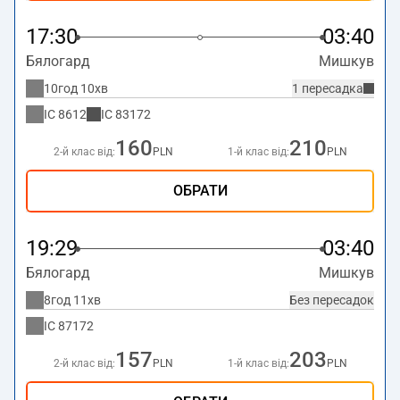
17:30
03:40
Бялогард
Мишкув
10год 10хв
1 пересадка
IC
8612
IC
83172
160
210
2-й клас від:
PLN
1-й клас від:
PLN
ОБРАТИ
19:29
03:40
Бялогард
Мишкув
8год 11хв
Без пересадок
IC
87172
157
203
2-й клас від:
PLN
1-й клас від:
PLN