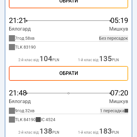
ОБРАТИ
21:21
05:19
Бялогард
Мишкув
7год 58хв
Без пересадок
TLK
83190
104
135
2-й клас від:
PLN
1-й клас від:
PLN
ОБРАТИ
21:48
07:20
Бялогард
Мишкув
9год 32хв
1 пересадка
TLK
84190
IC
4524
138
183
2-й клас від:
PLN
1-й клас від:
PLN