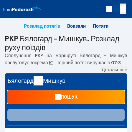
Розклад потягів
Вокзали
Потяги
PKP Бялогард – Мишкув. Розклад
руху поїздів
Сполучення PKP на маршруті
Бялогард – Мишкув
обслуговує зокрема
IC
. Перший потяг вирушає о
07:30
з
вокзалу PKP Бялогард. Останній потяг до Мишкув
Детальніше
вирушає о 21:48. На маршруті
Бялогард
–
Мишкув
Бялогард
Мишкув
курсують також інші потяги:
— пропонують нижчу ціну
квитка і зазвичай довший час подорожі. Потяг завершує
ПОШУК
маршрут на станції Мишкув.