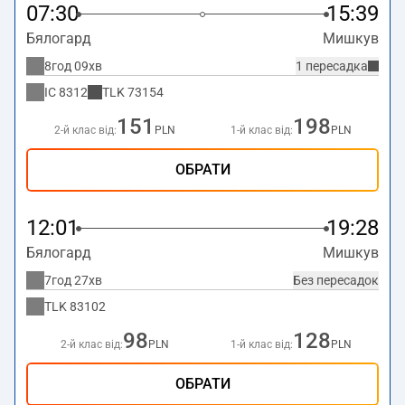
07:30
15:39
Бялогард
Мишкув
8год 09хв
1 пересадка
IC
8312
TLK
73154
151
198
2-й клас від:
PLN
1-й клас від:
PLN
ОБРАТИ
12:01
19:28
Бялогард
Мишкув
7год 27хв
Без пересадок
TLK
83102
98
128
2-й клас від:
PLN
1-й клас від:
PLN
ОБРАТИ