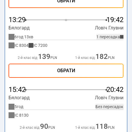
ОБРАТИ
13:29
19:42
Бялогард
Ловіч Глувни
6год 13хв
1 пересадка
IC
8304
IC
7200
139
182
2-й клас від:
PLN
1-й клас від:
PLN
ОБРАТИ
15:42
20:42
Бялогард
Ловіч Глувни
5год
Без пересадок
IC
8130
90
118
2-й клас від:
PLN
1-й клас від:
PLN