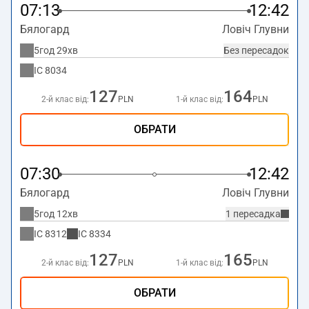
07:13
12:42
Бялогард
Ловіч Глувни
5год 29хв
Без пересадок
IC
8034
127
164
2-й клас від:
PLN
1-й клас від:
PLN
ОБРАТИ
07:30
12:42
Бялогард
Ловіч Глувни
5год 12хв
1 пересадка
IC
8312
IC
8334
127
165
2-й клас від:
PLN
1-й клас від:
PLN
ОБРАТИ