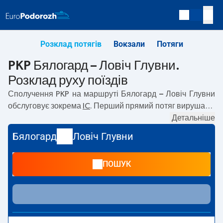
Розклад потягів
Вокзали
Потяги
PKP Бялогард – Ловіч Глувни.
Розклад руху поїздів
Сполучення PKP на маршруті
Бялогард – Ловіч Глувни
обслуговує зокрема
IC
. Перший прямий потяг вирушає о
07:13
з вокзалу PKP Бялогард. Останній потяг до Ловіч
Детальніше
Глувни вирушає о 15:59. Найшвидший маршрут
Бялогард
Ловіч Глувни
пропонує потяг без пересадок
STASZIC
. Подорож цим
потягом триває
05:00
. На маршруті
Бялогард
–
Ловіч
ПОШУК
Глувни
курсують також інші потяги:
— пропонують нижчу
ціну квитка і зазвичай довший час подорожі. Потяг
завершує маршрут на станції Ловіч Глувни.