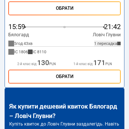
ОБРАТИ
15:59
21:42
Бялогард
Ловіч Глувни
5год 43хв
1 пересадка
IC
1806
IC
8110
130
171
2-й клас від:
PLN
1-й клас від:
PLN
ОБРАТИ
Як купити дешевий квиток Бялогард
– Ловіч Глувни?
Купіть квиток до Ловіч Глувни заздалегідь. Навіть