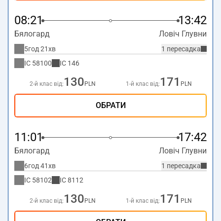
08:21
13:42
Бялогард
Ловіч Глувни
5год 21хв
1 пересадка
IC
58100
IC
146
130
171
2-й клас від:
PLN
1-й клас від:
PLN
ОБРАТИ
11:01
17:42
Бялогард
Ловіч Глувни
6год 41хв
1 пересадка
IC
58102
IC
8112
130
171
2-й клас від:
PLN
1-й клас від:
PLN