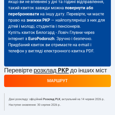
якщо ви не впевнені у дні та годині відправлення,
такий квиток завжди можна
повернути або
перебронювати
на іншу дату. Перевірте, чи маєте
право на
знижки PKP
— найпопулярніші з них для
дітей і молоді, студентів і пенсіонерів.
Купіть квиток Бялогард - Ловіч Глувни через
інтернет з
EuroPodorozh
. Зручно і безпечно.
Придбаний квиток ви отримаєте на e-mail і
телефон у вигляді електронного квитка PDF.
Перевірте
розклад PKP
до інших міст
МАРШРУТ
Дані розкладу: офіційний
Розклад PLK
, актуальний на
14 червня 2026 р.
.
Наступне оновлення:
30 серпня 2026 р.
.