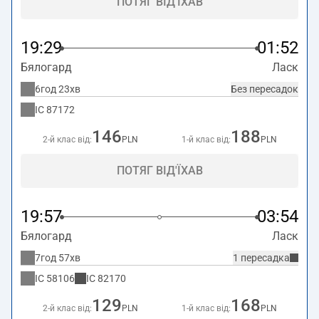
ПОТЯГ ВІД'ЇХАВ
19:29
01:52
Бялогард
Ласк
6год 23хв
Без пересадок
IC
87172
146
188
2-й клас від:
PLN
1-й клас від:
PLN
ПОТЯГ ВІД'ЇХАВ
19:57
03:54
Бялогард
Ласк
7год 57хв
1 пересадка
IC
58106
IC
82170
129
168
2-й клас від:
PLN
1-й клас від:
PLN