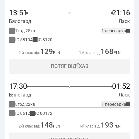
13:51
21:16
Бялогард
Ласк
7год 25хв
1 пересадка
IC
58104
IC
8120
129
168
2-й клас від:
PLN
1-й клас від:
PLN
ПОТЯГ ВІД'ЇХАВ
17:30
01:52
Бялогард
Ласк
8год 22хв
1 пересадка
IC
8612
IC
83172
148
193
2-й клас від:
PLN
1-й клас від:
PLN