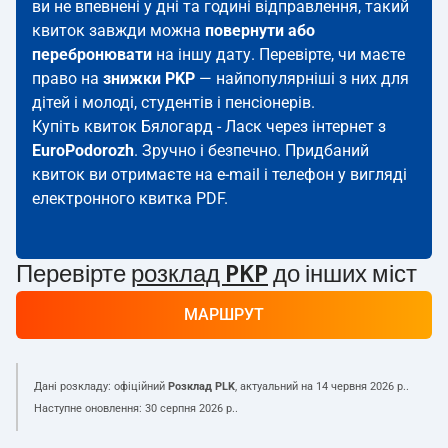
ви не впевнені у дні та годині відправлення, такий
квиток завжди можна
повернути або
перебронювати
на іншу дату. Перевірте, чи маєте
право на
знижки PKP
— найпопулярніші з них для
дітей і молоді, студентів і пенсіонерів.
Купіть квиток Бялогард - Ласк через інтернет з
EuroPodorozh
. Зручно і безпечно. Придбаний
квиток ви отримаєте на e-mail і телефон у вигляді
електронного квитка PDF.
Перевірте
розклад PKP
до інших міст
МАРШРУТ
Дані розкладу: офіційний
Розклад PLK
, актуальний на
14 червня 2026 р.
.
Наступне оновлення:
30 серпня 2026 р.
.