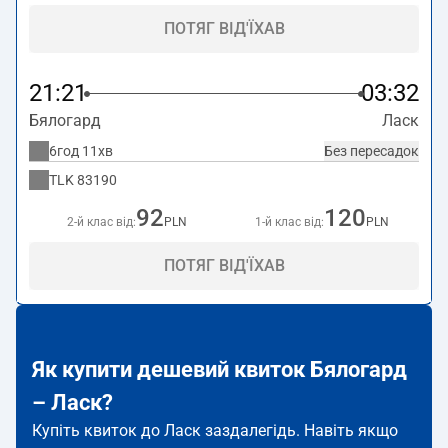
ПОТЯГ ВІД'ЇХАВ
21:21
03:32
Бялогард
Ласк
6год 11хв
Без пересадок
TLK
83190
92
120
2-й клас від:
PLN
1-й клас від:
PLN
ПОТЯГ ВІД'ЇХАВ
Як купити дешевий квиток Бялогард
– Ласк?
Купіть квиток до Ласк заздалегідь. Навіть якщо