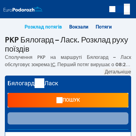
Розклад потягів
Вокзали
Потяги
PKP Бялогард – Ласк. Розклад руху
поїздів
Сполучення PKP на маршруті
Бялогард – Ласк
обслуговує зокрема
IC
. Перший потяг вирушає о
08:21
з
вокзалу PKP Бялогард. Останній потяг до Ласк вирушає
Детальніше
о 21:21. На маршруті
Бялогард
–
Ласк
курсують також
Бялогард
Ласк
інші потяги:
TLK
— пропонують нижчу ціну квитка і
зазвичай довший час подорожі. Потяг завершує
ПОШУК
маршрут на станції Ласк.