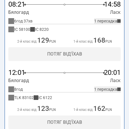
08:21
14:58
Бялогард
Ласк
6год 37хв
1 пересадка
IC
58100
IC
8220
129
168
2-й клас від:
PLN
1-й клас від:
PLN
ПОТЯГ ВІД'ЇХАВ
12:01
20:01
Бялогард
Ласк
8год
1 пересадка
TLK
83102
IC
6122
123
162
2-й клас від:
PLN
1-й клас від:
PLN
ПОТЯГ ВІД'ЇХАВ