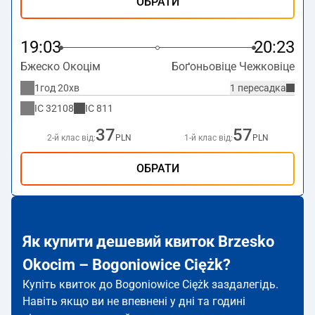
ОБРАТИ
19:03
20:23
Бжеско Окоцім
Боґоньовіце Чежковіце
1год 20хв
1 пересадка
IC
32108
IC
811
37
57
2-й клас від:
PLN
1-й клас від:
PLN
ОБРАТИ
Як купити дешевий квиток Brzesko
Okocim – Bogoniowice Ciężk?
Купіть квиток до Bogoniowice Ciężk заздалегідь.
Навіть якщо ви не впевнені у дні та годині