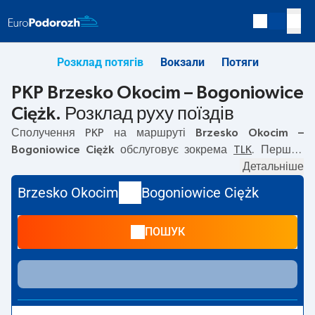
Розклад потягів
Вокзали
Потяги
PKP Brzesko Okocim – Bogoniowice
Ciężk. Розклад руху поїздів
Сполучення PKP на маршруті
Brzesko Okocim –
Bogoniowice Ciężk
обслуговує зокрема
TLK
. Перший
прямий потяг вирушає о
04:52
з вокзалу PKP Brzesko
Детальніше
Okocim. Останній потяг до Bogoniowice Ciężk вирушає о
Brzesko Okocim
Bogoniowice Ciężk
19:03. Найшвидший маршрут пропонує потяг без
пересадок
KARPATY
. Подорож цим потягом триває
ПОШУК
00:57
. На маршруті
Brzesko Okocim
–
Bogoniowice Ciężk
курсують також інші потяги:
EN, IC Intercity
—
пропонують нижчу ціну квитка і зазвичай довший час
подорожі. Потяг завершує маршрут на станції
Bogoniowice Ciężk.