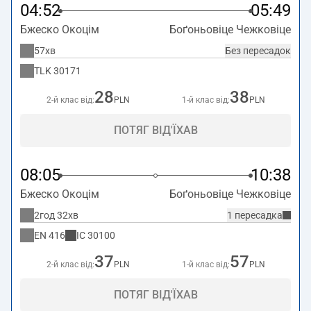
04:52
05:49
Бжеско Окоцім
Боґоньовіце Чежковіце
57хв
Без пересадок
TLK
30171
28
38
2-й клас від:
PLN
1-й клас від:
PLN
ПОТЯГ ВІД'ЇХАВ
08:05
10:38
Бжеско Окоцім
Боґоньовіце Чежковіце
2год 32хв
1 пересадка
EN
416
IC
30100
37
57
2-й клас від:
PLN
1-й клас від:
PLN
ПОТЯГ ВІД'ЇХАВ