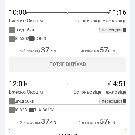
10:00
11:16
Бжеско Окоцім
Боґоньовіце Чежковіце
1год 15хв
1 пересадка
IC
6302
IC
809
37
57
2-й клас від:
PLN
1-й клас від:
PLN
ПОТЯГ ВІД'ЇХАВ
12:01
14:51
Бжеско Окоцім
Боґоньовіце Чежковіце
2год 50хв
1 пересадка
IC
8331
TLK
30104
37
57
2-й клас від:
PLN
1-й клас від:
PLN