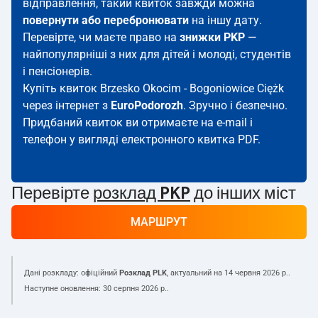
відправлення, такий квиток завжди можна
повернути або перебронювати
на іншу дату.
Перевірте, чи маєте право на
знижки PKP
—
найпопулярніші з них для дітей і молоді, студентів
і пенсіонерів.
Купіть квиток Brzesko Okocim - Bogoniowice Ciężk
через інтернет з
EuroPodorozh
. Зручно і безпечно.
Придбаний квиток ви отримаєте на e-mail і
телефон у вигляді електронного квитка PDF.
Перевірте
розклад PKP
до інших міст
МАРШРУТ
Дані розкладу: офіційний
Розклад PLK
, актуальний на
14 червня 2026 р.
.
Наступне оновлення:
30 серпня 2026 р.
.