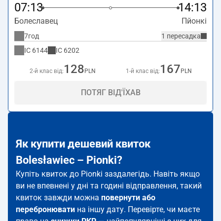
07:13
14:13
Болеславец
Пйонкі
7год
1 пересадка
IC
6144
IC
6202
128
167
2-й клас від:
PLN
1-й клас від:
PLN
ПОТЯГ ВІД'ЇХАВ
Як купити дешевий квиток
Bolesławiec – Pionki?
Купіть квиток до Pionki заздалегідь. Навіть якщо
ви не впевнені у дні та годині відправлення, такий
квиток завжди можна
повернути або
перебронювати
на іншу дату. Перевірте, чи маєте