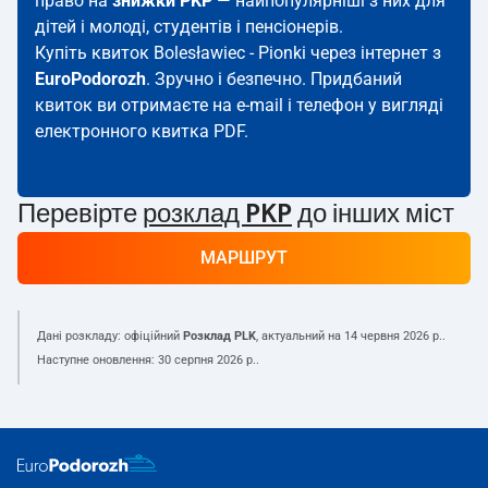
право на
знижки PKP
— найпопулярніші з них для
дітей і молоді, студентів і пенсіонерів.
Купіть квиток Bolesławiec - Pionki через інтернет з
EuroPodorozh
. Зручно і безпечно. Придбаний
квиток ви отримаєте на e-mail і телефон у вигляді
електронного квитка PDF.
Перевірте
розклад PKP
до інших міст
МАРШРУТ
Дані розкладу: офіційний
Розклад PLK
, актуальний на
14 червня 2026 р.
.
Наступне оновлення:
30 серпня 2026 р.
.