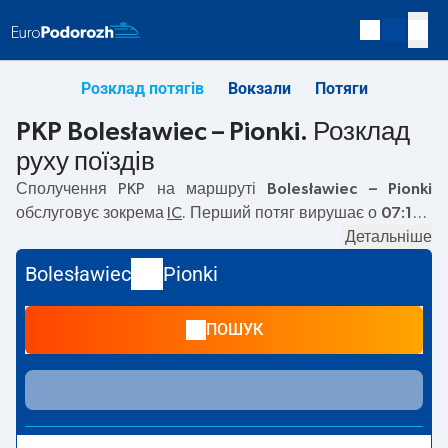
Розклад потягів
Вокзали
Потяги
PKP Bolesławiec – Pionki. Розклад
руху поїздів
Сполучення PKP на маршруті
Bolesławiec – Pionki
обслуговує зокрема
IC
. Перший потяг вирушає о
07:13
з
вокзалу PKP Bolesławiec. Останній потяг до Pionki
Детальніше
вирушає о 07:13. Наразі на маршруті
Bolesławiec
–
Pionki
Bolesławiec
Pionki
не курсують інші потяги перевізника PKP Intercity. Потяг
завершує маршрут на станції Pionki.
ПОШУК