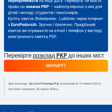
перебронювати
на іншу дату. Перевірте, чи маєте
право на
знижки PKP
— найпопулярніші з них для
дітей і молоді, студентів і пенсіонерів.
Купіть квиток Bolesławiec - Lubliniec через інтернет
з
EuroPodorozh
. Зручно і безпечно. Придбаний
квиток ви отримаєте на e-mail і телефон у вигляді
електронного квитка PDF.
Перевірте
розклад PKP
до інших міст
МАРШРУТ
Дані розкладу: офіційний
Розклад PLK
, актуальний на
14 червня 2026 р.
.
Наступне оновлення:
30 серпня 2026 р.
.