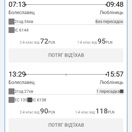
07:13
09:48
Болеславец
Люблінець
2год 34хв
Без пересадок
IC
6144
72
95
2-й клас від:
PLN
1-й клас від:
PLN
ПОТЯГ ВІД'ЇХАВ
13:29
15:57
Болеславец
Люблінець
2год 27хв
1 пересадка
EC
135
IC
6138
90
118
2-й клас від:
PLN
1-й клас від:
PLN
ПОТЯГ ВІД'ЇХАВ