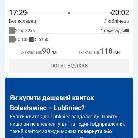
17:29
20:02
Болеславец
Люблінець
2год 32хв
1 пересадка
EC
133
IC
6150
90
118
2-й клас від:
PLN
1-й клас від:
PLN
ПОТЯГ ВІД'ЇХАВ
Як купити дешевий квиток
Bolesławiec – Lubliniec?
Купіть квиток до Lubliniec заздалегідь. Навіть
якщо ви не впевнені у дні та годині відправлення,
такий квиток завжди можна
повернути або