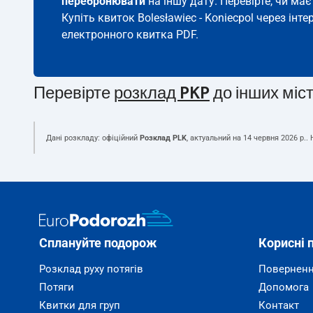
перебронювати
на іншу дату. Перевірте, чи ма
Купіть квиток Bolesławiec - Koniecpol через інте
електронного квитка PDF.
Перевірте
розклад PKP
до інших міс
Дані розкладу: офіційний
Розклад PLK
, актуальний на
14 червня 2026 р.
.
Сплануйте подорож
Корисні 
Розклад руху потягів
Поверненн
Потяги
Допомога
Квитки для груп
Контакт