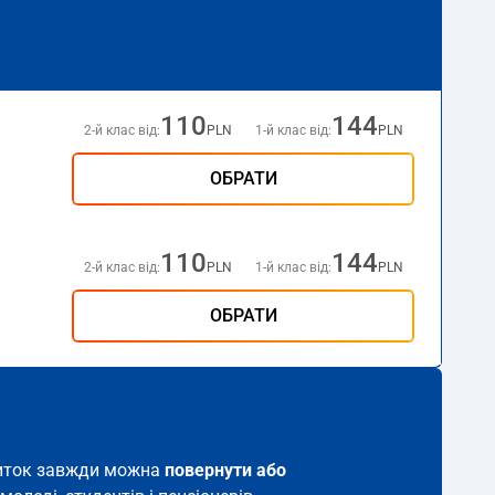
110
144
2-й клас від:
PLN
1-й клас від:
PLN
ОБРАТИ
110
144
2-й клас від:
PLN
1-й клас від:
PLN
ОБРАТИ
квиток завжди можна
повернути або