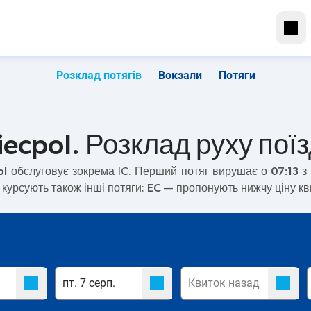
Розклад потягів
Вокзали
Потяги
iecpol. Розклад руху поїз
ol
обслуговує зокрема
IC
. Перший потяг вирушає о
07:13
з 
курсують також інші потяги:
EC
— пропонують нижчу ціну кви