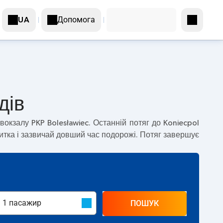
Допомога
UA
дів
вокзалу PKP Bolesławiec. Останній потяг до Koniecpol
тка і зазвичай довший час подорожі. Потяг завершує
ПОШУК