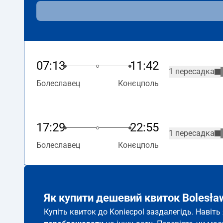
07:13
11:42
1 пересадка
Болеславец
Конєцполь
17:29
22:55
1 пересадка
Болеславец
Конєцполь
Як купити дешевий квиток Bolesław
Купіть квиток до Koniecpol заздалегідь. Навіт