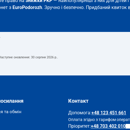
єте право на
знижки PKP
— найпопулярніші з них для дітей і 
рнет з
EuroPodorozh
. Зручно і безпечно. Придбаний квиток в
т
 Наступне оновлення:
30 серпня 2026 р.
.
посилання
Контакт
я та обмін
Допомога
:
+48 123 451 661
Оплата згідно з тарифом опера
Пріоритет:
+48 703 402 010