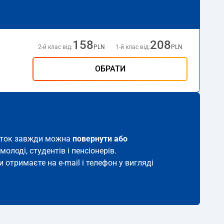
158
208
2-й клас від:
PLN
1-й клас від:
PLN
ОБРАТИ
квиток завжди можна
повернути або
молоді, студентів і пенсіонерів.
 отримаєте на e-mail і телефон у вигляді