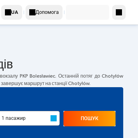
Допомога
UA
дів
вокзалу PKP Bolesławiec. Останній потяг до Chotyłów
яг завершує маршрут на станції Chotyłów.
ПОШУК