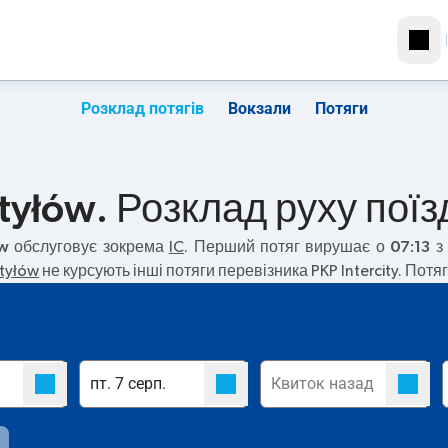
Розклад потягів
Вокзали
Потяги
tyłów. Розклад руху поїз
ów
обслуговує зокрема
IC
. Перший потяг вирушає о
07:13
з 
tyłów
не курсують інші потяги перевізника PKP Intercity. Пот