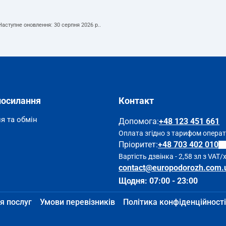
 Наступне оновлення:
30 серпня 2026 р.
.
посилання
Контакт
я та обмін
Допомога
:
+48 123 451 661
Оплата згідно з тарифом опера
Пріоритет:
+48 703 402 010
Вартість дзвінка - 2,58 зл з VAT/
contact@europodorozh.com.
Щодня: 07:00 - 23:00
я послуг
Умови перевізників
Політика конфіденційності