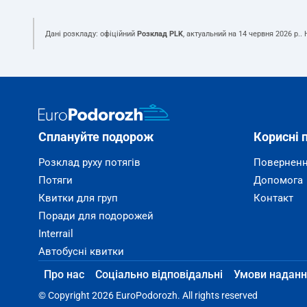
Дані розкладу: офіційний
Розклад PLK
, актуальний на
14 червня 2026 р.
.
Сплануйте подорож
Корисні 
Розклад руху потягів
Поверненн
Потяги
Допомога
Квитки для груп
Контакт
Поради для подорожей
Interrail
Автобусні квитки
Про нас
Соціально відповідальні
Умови наданн
© Copyright 2026 EuroPodorozh. All rights reserved