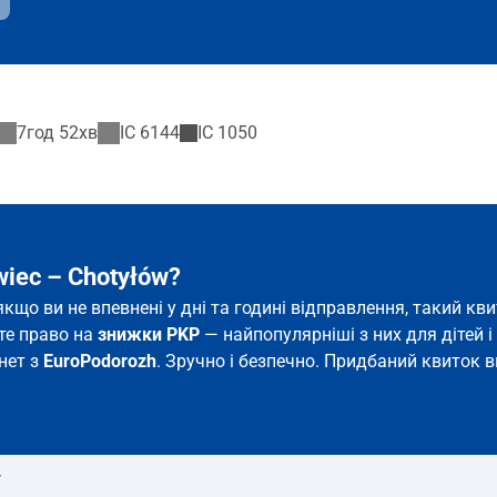
7год 52хв
IC
6144
IC
1050
iec – Chotyłów?
 якщо ви не впевнені у дні та годині відправлення, такий 
єте право на
знижки PKP
— найпопулярніші з них для дітей і 
рнет з
EuroPodorozh
. Зручно і безпечно. Придбаний квиток ви
т