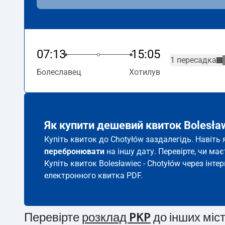
07:13
15:05
1 пересадка
Болеславец
Хотилув
Як купити дешевий квиток Bolesław
Купіть квиток до Chotyłów заздалегідь. Навіть
перебронювати
на іншу дату. Перевірте, чи ма
Купіть квиток Bolesławiec - Chotyłów через інте
електронного квитка PDF.
Перевірте
розклад PKP
до інших міс