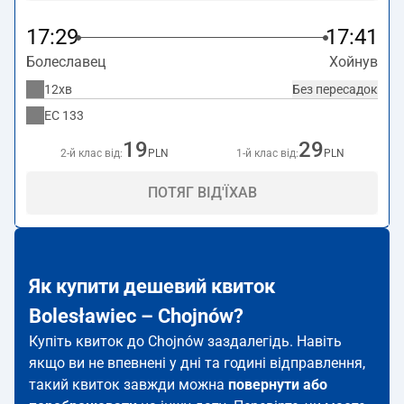
17:29
17:41
Болеславец
Хойнув
12хв
Без пересадок
EC
133
19
29
2-й клас від:
PLN
1-й клас від:
PLN
ПОТЯГ ВІД'ЇХАВ
Як купити дешевий квиток
Bolesławiec – Chojnów?
Купіть квиток до Chojnów заздалегідь. Навіть
якщо ви не впевнені у дні та годині відправлення,
такий квиток завжди можна
повернути або