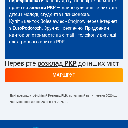
перебронювати
на іншу дату. Перевірте, чи маєте
право на
знижки PKP
— найпопулярніші з них для
дітей і молоді, студентів і пенсіонерів.
Купіть квиток Bolesławiec - Chojnów через інтернет
з
EuroPodorozh
. Зручно і безпечно. Придбаний
квиток ви отримаєте на e-mail і телефон у вигляді
електронного квитка PDF.
Перевірте
розклад PKP
до інших міст
МАРШРУТ
Дані розкладу: офіційний
Розклад PLK
, актуальний на
14 червня 2026 р.
.
Наступне оновлення:
30 серпня 2026 р.
.