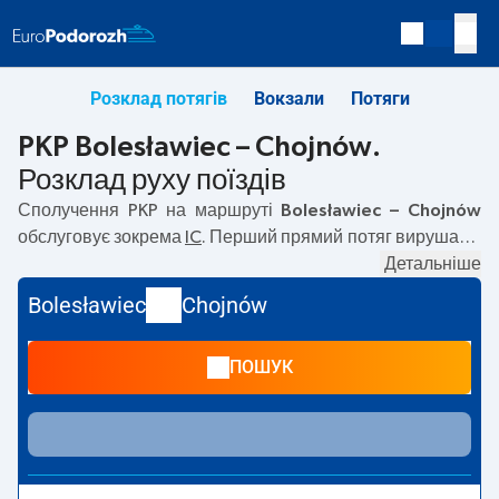
Розклад потягів
Вокзали
Потяги
PKP Bolesławiec – Chojnów.
Розклад руху поїздів
Сполучення PKP на маршруті
Bolesławiec – Chojnów
обслуговує зокрема
IC
. Перший прямий потяг вирушає о
07:13
з вокзалу PKP Bolesławiec. Останній потяг до
Детальніше
Chojnów вирушає о 17:29. Найшвидший маршрут
Bolesławiec
Chojnów
пропонує потяг без пересадок
VIA REGIA
. Подорож цим
потягом триває
00:12
. На маршруті
Bolesławiec
–
ПОШУК
Chojnów
курсують також інші потяги:
EC
— пропонують
нижчу ціну квитка і зазвичай довший час подорожі.
Потяг завершує маршрут на станції Chojnów.