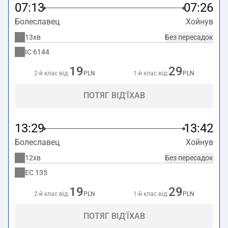
07:13
07:26
Болеславец
Хойнув
13хв
Без пересадок
IC
6144
19
29
2-й клас від:
PLN
1-й клас від:
PLN
ПОТЯГ ВІД'ЇХАВ
13:29
13:42
Болеславец
Хойнув
12хв
Без пересадок
EC
135
19
29
2-й клас від:
PLN
1-й клас від:
PLN
ПОТЯГ ВІД'ЇХАВ