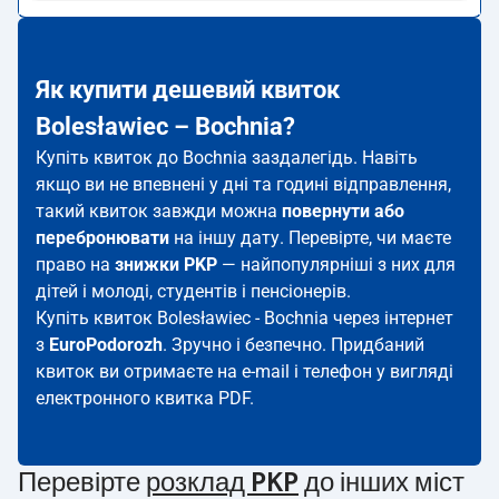
Як купити дешевий квиток
Bolesławiec – Bochnia?
Купіть квиток до Bochnia заздалегідь. Навіть
якщо ви не впевнені у дні та годині відправлення,
такий квиток завжди можна
повернути або
перебронювати
на іншу дату. Перевірте, чи маєте
право на
знижки PKP
— найпопулярніші з них для
дітей і молоді, студентів і пенсіонерів.
Купіть квиток Bolesławiec - Bochnia через інтернет
з
EuroPodorozh
. Зручно і безпечно. Придбаний
квиток ви отримаєте на e-mail і телефон у вигляді
електронного квитка PDF.
Перевірте
розклад PKP
до інших міст