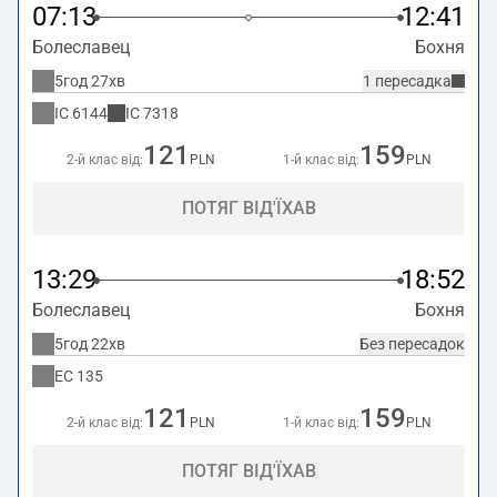
07:13
12:41
Болеславец
Бохня
5год 27хв
1 пересадка
IC
6144
IC
7318
121
159
2-й клас від:
PLN
1-й клас від:
PLN
ПОТЯГ ВІД'ЇХАВ
13:29
18:52
Болеславец
Бохня
5год 22хв
Без пересадок
EC
135
121
159
2-й клас від:
PLN
1-й клас від:
PLN
ПОТЯГ ВІД'ЇХАВ