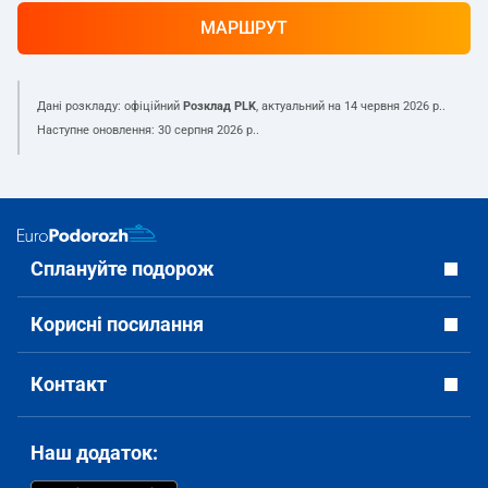
МАРШРУТ
Дані розкладу: офіційний
Розклад PLK
, актуальний на
14 червня 2026 р.
.
Наступне оновлення:
30 серпня 2026 р.
.
Сплануйте подорож
Корисні посилання
Контакт
Наш додаток: