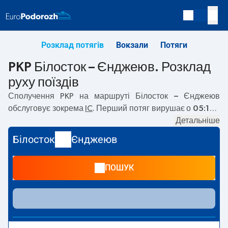
Розклад потягів
Вокзали
Потяги
PKP Білосток – Єнджеюв. Розклад
руху поїздів
Сполучення PKP на маршруті
Білосток – Єнджеюв
обслуговує зокрема
IC
. Перший потяг вирушає о
05:15
з
вокзалу PKP Білосток. Останній потяг до Єнджеюв
Детальніше
вирушає о 18:15. На маршруті
Білосток
–
Єнджеюв
Білосток
Єнджеюв
курсують також інші потяги:
TLK
— пропонують нижчу
ціну квитка і зазвичай довший час подорожі. Потяг
ПОШУК
завершує маршрут на станції Єнджеюв.