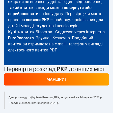
якщо ви не впевнені у дні та годині відправлення,
такий квиток завжди можна
повернути або
перебронювати
на іншу дату. Перевірте, чи маєте
право на
знижки PKP
— найпопулярніші з них для
дітей і молоді, студентів і пенсіонерів.
Купіть квиток Білосток - Єнджеюв через інтернет з
EuroPodorozh
. Зручно і безпечно. Придбаний
квиток ви отримаєте на e-mail і телефон у вигляді
електронного квитка PDF.
Перевірте
розклад PKP
до інших міст
МАРШРУТ
Дані розкладу: офіційний
Розклад PLK
, актуальний на
14 червня 2026 р.
.
Наступне оновлення:
30 серпня 2026 р.
.