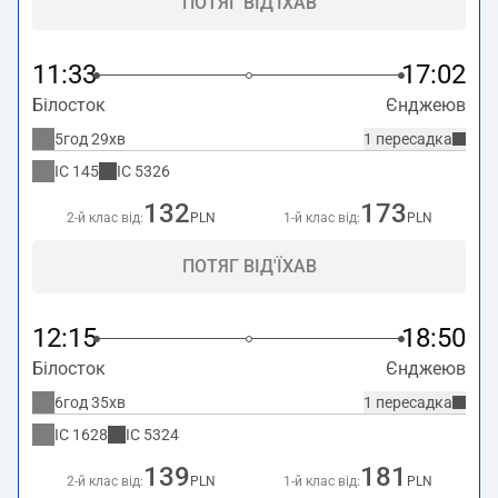
ПОТЯГ ВІД'ЇХАВ
11:33
17:02
Білосток
Єнджеюв
5год 29хв
1 пересадка
IC
145
IC
5326
132
173
2-й клас від:
PLN
1-й клас від:
PLN
ПОТЯГ ВІД'ЇХАВ
12:15
18:50
Білосток
Єнджеюв
6год 35хв
1 пересадка
IC
1628
IC
5324
139
181
2-й клас від:
PLN
1-й клас від:
PLN