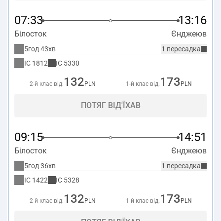
07:33
13:16
Білосток
Єнджеюв
5год 43хв
1 пересадка
IC
1812
IC
5330
132
173
2-й клас від:
PLN
1-й клас від:
PLN
ПОТЯГ ВІД'ЇХАВ
09:15
14:51
Білосток
Єнджеюв
5год 36хв
1 пересадка
IC
1422
IC
5328
132
173
2-й клас від:
PLN
1-й клас від:
PLN