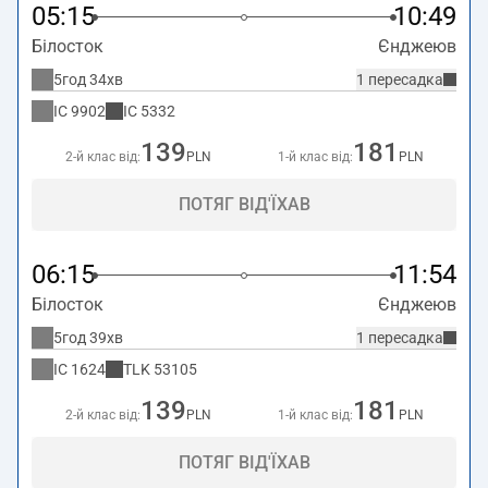
05:15
10:49
Білосток
Єнджеюв
5год 34хв
1 пересадка
IC
9902
IC
5332
139
181
2-й клас від:
PLN
1-й клас від:
PLN
ПОТЯГ ВІД'ЇХАВ
06:15
11:54
Білосток
Єнджеюв
5год 39хв
1 пересадка
IC
1624
TLK
53105
139
181
2-й клас від:
PLN
1-й клас від:
PLN
ПОТЯГ ВІД'ЇХАВ