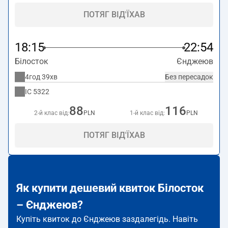
ПОТЯГ ВІД'ЇХАВ
18:15
22:54
Білосток
Єнджеюв
4год 39хв
Без пересадок
IC
5322
88
116
2-й клас від:
PLN
1-й клас від:
PLN
ПОТЯГ ВІД'ЇХАВ
Як купити дешевий квиток Білосток
– Єнджеюв?
Купіть квиток до Єнджеюв заздалегідь. Навіть