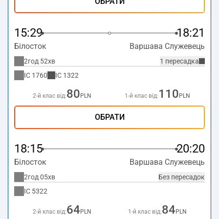
ОБРАТИ
15:29
18:21
Білосток
Варшава Служевець
2год 52хв
1 пересадка
IC
1760
IC
1322
80
110
2-й клас від:
PLN
1-й клас від:
PLN
ОБРАТИ
18:15
20:20
Білосток
Варшава Служевець
2год 05хв
Без пересадок
IC
5322
64
84
2-й клас від:
PLN
1-й клас від:
PLN