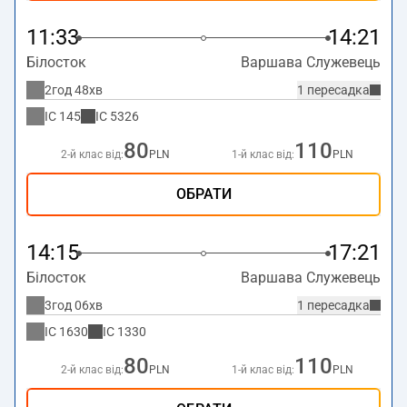
11:33
14:21
Білосток
Варшава Служевець
2год 48хв
1 пересадка
IC
145
IC
5326
80
110
2-й клас від:
PLN
1-й клас від:
PLN
ОБРАТИ
14:15
17:21
Білосток
Варшава Служевець
3год 06хв
1 пересадка
IC
1630
IC
1330
80
110
2-й клас від:
PLN
1-й клас від:
PLN