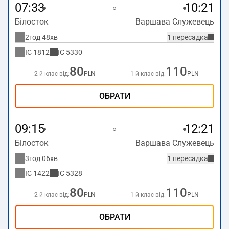
07:33
10:21
Білосток
Варшава Служевець
2год 48хв
1 пересадка
IC
1812
IC
5330
80
110
2-й клас від:
PLN
1-й клас від:
PLN
ОБРАТИ
09:15
12:21
Білосток
Варшава Служевець
3год 06хв
1 пересадка
IC
1422
IC
5328
80
110
2-й клас від:
PLN
1-й клас від:
PLN
ОБРАТИ