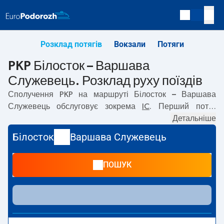
Розклад потягів
Вокзали
Потяги
PKP Білосток – Варшава
Служевець. Розклад руху поїздів
Сполучення PKP на маршруті
Білосток – Варшава
Служевець
обслуговує зокрема
IC
. Перший потяг
вирушає о
07:33
з вокзалу PKP Білосток. Останній потяг
Детальніше
до Варшава Служевець вирушає о 18:15. На маршруті
Білосток
Варшава Служевець
Білосток
–
Варшава Служевець
курсують також інші
потяги:
— пропонують нижчу ціну квитка і зазвичай
ПОШУК
довший час подорожі. Потяг завершує маршрут на
станції Варшава Служевець.