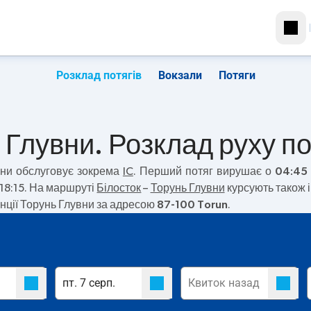
Розклад потягів
Вокзали
Потяги
 Глувни. Розклад руху по
вни
обслуговує зокрема
IC
. Перший потяг вирушає о
04:45
 18:15. На маршруті
Білосток
–
Торунь Глувни
курсують також і
нції Торунь Глувни за адресою
87-100 Torun
.