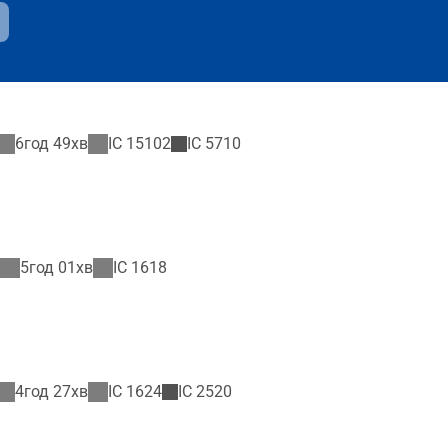
6год 49хв
IC
15102
IC
5710
5год 01хв
IC
1618
4год 27хв
IC
1624
IC
2520