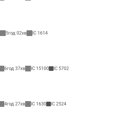
5год 02хв
IC
1614
6год 37хв
IC
15100
IC
5702
4год 27хв
IC
1630
IC
2524