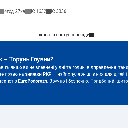
4год 27хв
IC
1632
IC
3836
Показати наступні поїзди
к – Торунь Глувни?
авіть якщо ви не впевнені у дні та годині відправлення, т
єте право на
знижки PKP
— найпопулярніші з них для дітей і 
нтернет з
EuroPodorozh
. Зручно і безпечно. Придбаний квито
т