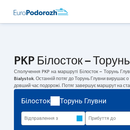
PKP Білосток – Торунь
Сполучення PKP на маршруті
Білосток – Торунь Глу
Bialystok
. Останній потяг до Торунь Глувни вирушає о
довший час подорожі. Потяг завершує маршрут на ста
Білосток
Торунь Глувни