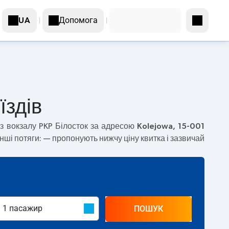
Допомога
UA
їздів
з вокзалу PKP Білосток за адресою
Kolejowa, 15-001
нші потяги:
— пропонують нижчу ціну квитка і зазвичай
ПОШУК