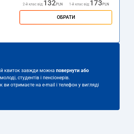
132
173
2-й клас від:
PLN
1-й клас від:
PLN
ОБРАТИ
акий квиток завжди можна
повернути або
молоді, студентів і пенсіонерів.
к ви отримаєте на e-mail і телефон у вигляді