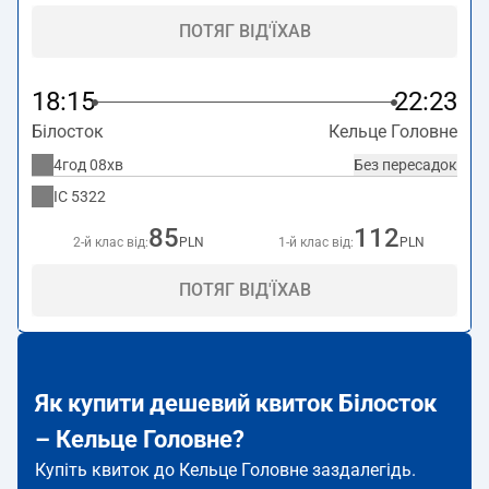
ПОТЯГ ВІД'ЇХАВ
18:15
22:23
Білосток
Кельце Головне
4год 08хв
Без пересадок
IC
5322
85
112
2-й клас від:
PLN
1-й клас від:
PLN
ПОТЯГ ВІД'ЇХАВ
Як купити дешевий квиток Білосток
– Кельце Головне?
Купіть квиток до Кельце Головне заздалегідь.