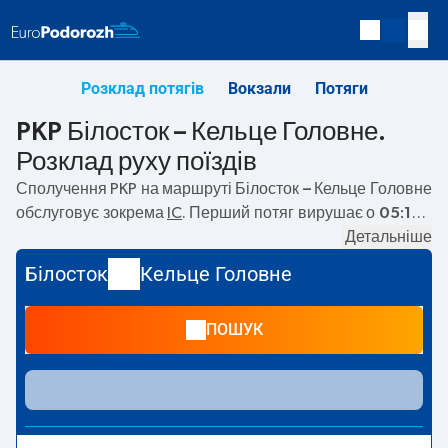
Розклад потягів
Вокзали
Потяги
PKP Білосток – Кельце Головне.
Розклад руху поїздів
Сполучення PKP на маршруті
Білосток – Кельце Головне
обслуговує зокрема
IC
. Перший потяг вирушає о
05:15
з
вокзалу PKP Білосток за адресою
Kolejowa, 15-001
Детальніше
Bialystok
. Останній потяг до Кельце Головне вирушає о
Білосток
Кельце Головне
18:15. На маршруті
Білосток
–
Кельце Головне
курсують
також інші потяги:
TLK
— пропонують нижчу ціну квитка і
ПОШУК
зазвичай довший час подорожі. Потяг завершує
маршрут на станції Кельце Головне за адресою
Plac
Niepodleglości, 25-560 Kielce
.