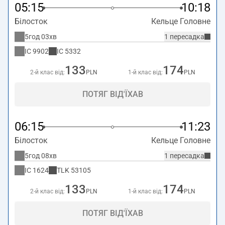
05:15
10:18
Білосток
Кельце Головне
5год 03хв
1 пересадка
IC
9902
IC
5332
133
174
2-й клас від:
PLN
1-й клас від:
PLN
ПОТЯГ ВІД'ЇХАВ
06:15
11:23
Білосток
Кельце Головне
5год 08хв
1 пересадка
IC
1624
TLK
53105
133
174
2-й клас від:
PLN
1-й клас від:
PLN
ПОТЯГ ВІД'ЇХАВ