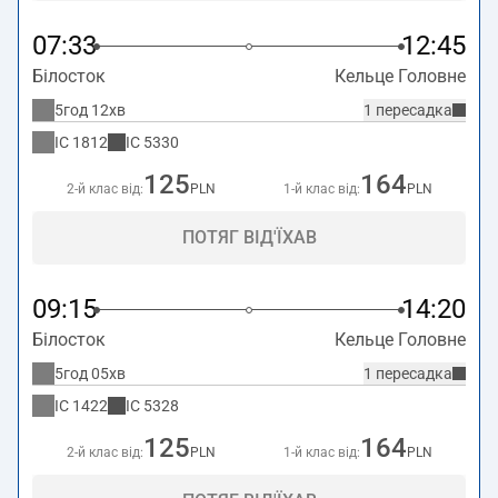
07:33
12:45
Білосток
Кельце Головне
5год 12хв
1 пересадка
IC
1812
IC
5330
125
164
2-й клас від:
PLN
1-й клас від:
PLN
ПОТЯГ ВІД'ЇХАВ
09:15
14:20
Білосток
Кельце Головне
5год 05хв
1 пересадка
IC
1422
IC
5328
125
164
2-й клас від:
PLN
1-й клас від:
PLN