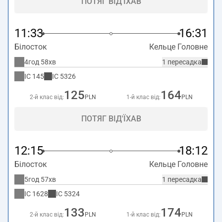
ПОТЯГ ВІД'ЇХАВ
11:33
16:31
Білосток
Кельце Головне
4год 58хв
1 пересадка
IC
145
IC
5326
125
164
2-й клас від:
PLN
1-й клас від:
PLN
ПОТЯГ ВІД'ЇХАВ
12:15
18:12
Білосток
Кельце Головне
5год 57хв
1 пересадка
IC
1628
IC
5324
133
174
2-й клас від:
PLN
1-й клас від:
PLN