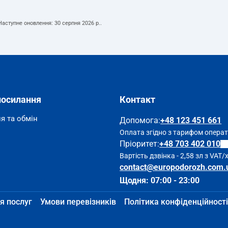
 Наступне оновлення:
30 серпня 2026 р.
.
посилання
Контакт
я та обмін
Допомога
:
+48 123 451 661
Оплата згідно з тарифом опера
Пріоритет:
+48 703 402 010
Вартість дзвінка - 2,58 зл з VAT/
contact@europodorozh.com.
Щодня: 07:00 - 23:00
я послуг
Умови перевізників
Політика конфіденційності