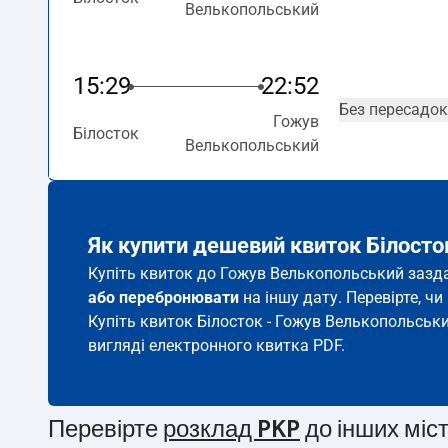
Велькопольський
15:29
22:52
Без пересадок
Гожув
Білосток
Велькопольський
Як купити дешевий квиток Білост
Купіть квиток до Гожув Велькопольський заздал
або перебронювати
на іншу дату. Перевірте, ч
Купіть квиток Білосток - Гожув Велькопольськи
вигляді електронного квитка PDF.
Перевірте
розклад PKP
до інших міс