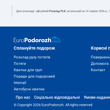
Дані розкладу: офіційний
Розклад PLK
, актуальний на
14 червня 2026 р.
.
Сплануйте подорож
Корисні 
Розклад руху потягів
Поверненн
Потяги
Допомога
Квитки для груп
Контакт
Поради для подорожей
Interrail
Автобусні квитки
Про нас
Соціально відповідальні
Умови наданн
© Copyright 2026 EuroPodorozh. All rights reserved