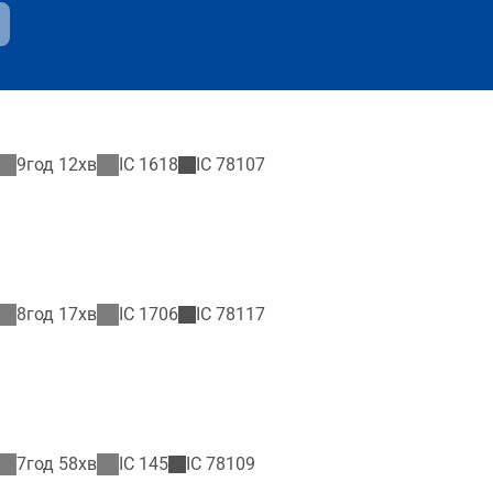
9год 12хв
IC
1618
IC
78107
8год 17хв
IC
1706
IC
78117
7год 58хв
IC
145
IC
78109