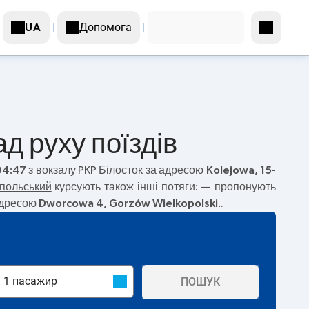
Допомога
UA
д руху поїздів
04:47
з вокзалу PKP Білосток за адресою
Kolejowa, 15-
польський
курсують також інші потяги:
— пропонують
 адресою
Dworcowa 4, Gorzów Wielkopolski.
.
ПОШУК