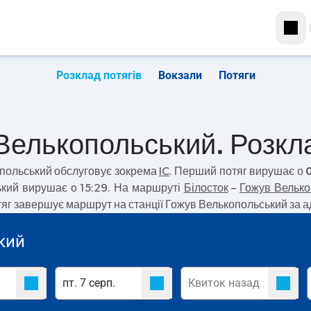
Розклад потягів
Вокзали
Потяги
 Велькопольський. Розкла
опольський
обслуговує зокрема
IC
. Перший потяг вирушає о
ький вирушає о 15:29. На маршруті
Білосток
–
Гожув Велько
отяг завершує маршрут на станції Гожув Велькопольський за
кий