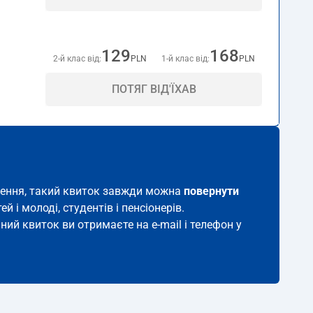
129
168
2-й клас від:
PLN
1-й клас від:
PLN
ПОТЯГ ВІД'ЇХАВ
влення, такий квиток завжди можна
повернути
й і молоді, студентів і пенсіонерів.
аний квиток ви отримаєте на e-mail і телефон у