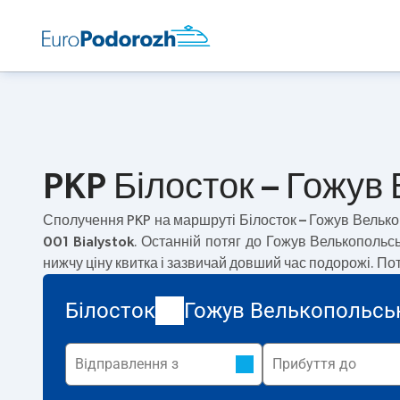
PKP Білосток – Гожув
Сполучення PKP на маршруті
Білосток – Гожув Вельк
001 Bialystok
. Останній потяг до Гожув Велькопольс
нижчу ціну квитка і зазвичай довший час подорожі. П
Білосток
Гожув Велькопольсь