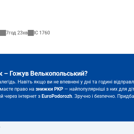
7год 23хв
IC
1760
ок – Гожув Велькопольський?
егідь. Навіть якщо ви не впевнені у дні та годині відпра
и маєте право на
знижки PKP
— найпопулярніші з них для діте
й через інтернет з
EuroPodorozh
. Зручно і безпечно. Придб
т