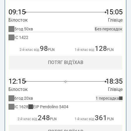
09:15
15:05
Білосток
Глівіце
5год 50хв
Без пересадок
IC
1422
98
128
2-й клас від:
PLN
1-й клас від:
PLN
ПОТЯГ ВІД'ЇХАВ
12:15
18:35
Білосток
Глівіце
6год 20хв
1 пересадка
IC
1628
EIP Pendolino
5404
248
361
2-й клас від:
PLN
1-й клас від:
PLN