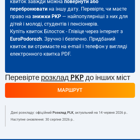
квиток завжди можна
повернути або
перебронювати
на іншу дату. Перевірте, чи маєте
право на
знижки PKP
— найпопулярніші з них для
дітей і молоді, студентів і пенсіонерів.
Купіть квиток Білосток - Глівіце через інтернет з
EuroPodorozh
. Зручно і безпечно. Придбаний
квиток ви отримаєте на e-mail і телефон у вигляді
електронного квитка PDF.
Перевірте
розклад PKP
до інших міст
МАРШРУТ
Дані розкладу: офіційний
Розклад PLK
, актуальний на
14 червня 2026 р.
.
Наступне оновлення:
30 серпня 2026 р.
.