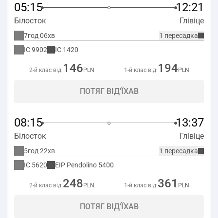
05:15
12:21
Білосток
Глівіце
7год 06хв
1 пересадка
IC
9902
IC
1420
146
194
2-й клас від:
PLN
1-й клас від:
PLN
ПОТЯГ ВІД'ЇХАВ
08:15
13:37
Білосток
Глівіце
5год 22хв
1 пересадка
IC
5620
EIP Pendolino
5400
248
361
2-й клас від:
PLN
1-й клас від:
PLN
ПОТЯГ ВІД'ЇХАВ