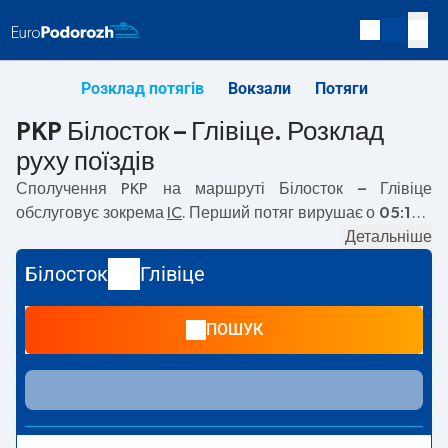
Розклад потягів
Вокзали
Потяги
PKP Білосток – Глівіце. Розклад
руху поїздів
Сполучення PKP на маршруті
Білосток – Глівіце
обслуговує зокрема
IC
. Перший потяг вирушає о
05:15
з
вокзалу PKP Білосток за адресою
Kolejowa, 15-001
Детальніше
Bialystok
. Останній потяг до Глівіце вирушає о 16:15. На
Білосток
Глівіце
маршруті
Білосток
–
Глівіце
курсують також інші потяги:
EIP Pendolino
— пропонують нижчу ціну квитка і
ПОШУК
зазвичай довший час подорожі. Потяг завершує
маршрут на станції Глівіце за адресою
Bohaterow
Getta Warszawskiego, 44-100 Gliwice
.