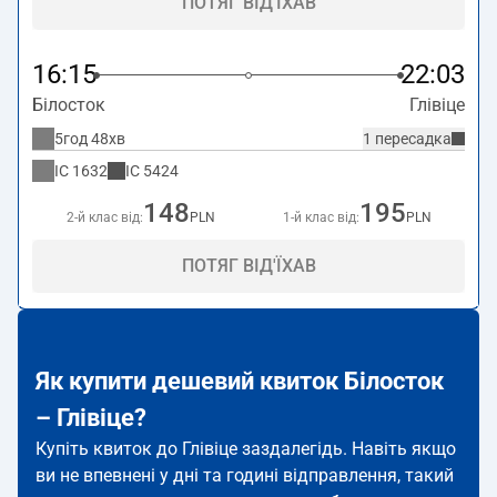
ПОТЯГ ВІД'ЇХАВ
16:15
22:03
Білосток
Глівіце
5год 48хв
1 пересадка
IC
1632
IC
5424
148
195
2-й клас від:
PLN
1-й клас від:
PLN
ПОТЯГ ВІД'ЇХАВ
Як купити дешевий квиток Білосток
– Глівіце?
Купіть квиток до Глівіце заздалегідь. Навіть якщо
ви не впевнені у дні та годині відправлення, такий