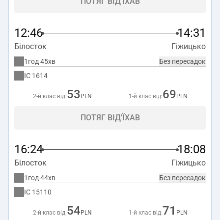
ПОТЯГ ВІД'ЇХАВ
12:46
14:31
Білосток
Гіжицько
1год 45хв
Без пересадок
IC
1614
53
69
2-й клас від:
PLN
1-й клас від:
PLN
ПОТЯГ ВІД'ЇХАВ
16:24
18:08
Білосток
Гіжицько
1год 44хв
Без пересадок
IC
15110
54
71
2-й клас від:
PLN
1-й клас від:
PLN