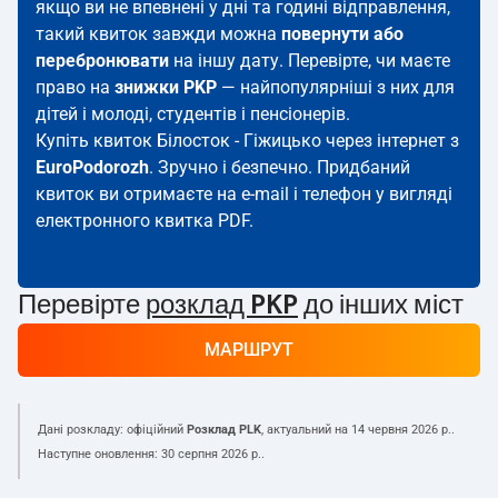
якщо ви не впевнені у дні та годині відправлення,
такий квиток завжди можна
повернути або
перебронювати
на іншу дату. Перевірте, чи маєте
право на
знижки PKP
— найпопулярніші з них для
дітей і молоді, студентів і пенсіонерів.
Купіть квиток Білосток - Гіжицько через інтернет з
EuroPodorozh
. Зручно і безпечно. Придбаний
квиток ви отримаєте на e-mail і телефон у вигляді
електронного квитка PDF.
Перевірте
розклад PKP
до інших міст
МАРШРУТ
Дані розкладу: офіційний
Розклад PLK
, актуальний на
14 червня 2026 р.
.
Наступне оновлення:
30 серпня 2026 р.
.