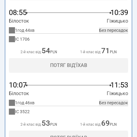
08:55
10:39
Білосток
Гіжицько
1год 44хв
Без пересадок
IC
1706
54
71
2-й клас від:
PLN
1-й клас від:
PLN
ПОТЯГ ВІД'ЇХАВ
10:07
11:53
Білосток
Гіжицько
1год 46хв
Без пересадок
IC
3522
53
69
2-й клас від:
PLN
1-й клас від:
PLN