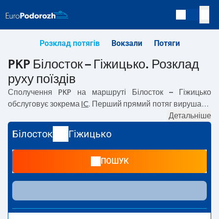
Розклад потягів
Вокзали
Потяги
PKP Білосток – Гіжицько. Розклад
руху поїздів
Сполучення PKP на маршруті
Білосток – Гіжицько
обслуговує зокрема
IC
. Перший прямий потяг вирушає о
04:47
з вокзалу PKP Білосток. Останній потяг до
Детальніше
Гіжицько вирушає о 20:03. Найшвидший маршрут
Білосток
Гіжицько
пропонує потяг без пересадок
NIEGOCIN
. Подорож цим
потягом триває
01:37
. На маршруті
Білосток
–
Гіжицько
ПОШУК
курсують також інші потяги:
— пропонують нижчу ціну
квитка і зазвичай довший час подорожі. Потяг завершує
маршрут на станції Гіжицько.