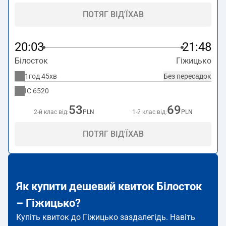
ПОТЯГ ВІД'ЇХАВ
20:03
21:48
Білосток
Гіжицько
1год 45хв
Без пересадок
IC
6520
53
69
2-й клас від:
PLN
1-й клас від:
PLN
ПОТЯГ ВІД'ЇХАВ
Як купити дешевий квиток Білосток
– Гіжицько?
Купіть квиток до Гіжицько заздалегідь. Навіть