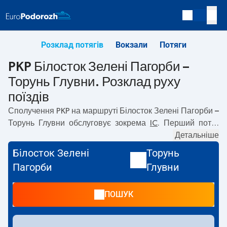
Розклад потягів
Вокзали
Потяги
PKP Білосток Зелені Пагорби –
Торунь Глувни. Розклад руху
поїздів
Сполучення PKP на маршруті
Білосток Зелені Пагорби –
Торунь Глувни
обслуговує зокрема
IC
. Перший потяг
вирушає о
04:49
з вокзалу PKP Білосток Зелені
Детальніше
Пагорби. Останній потяг до Торунь Глувни вирушає о
Білосток Зелені
Торунь
18:19. На маршруті
Білосток Зелені Пагорби
–
Торунь
Пагорби
Глувни
Глувни
курсують також інші потяги:
— пропонують нижчу
ціну квитка і зазвичай довший час подорожі. Потяг
ПОШУК
завершує маршрут на станції Торунь Глувни.