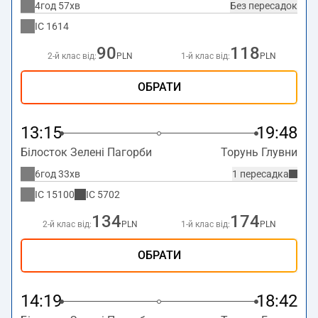
4год 57хв
Без пересадок
IC
1614
90
118
2-й клас від:
PLN
1-й клас від:
PLN
ОБРАТИ
13:15
19:48
Білосток Зелені Пагорби
Торунь Глувни
6год 33хв
1 пересадка
IC
15100
IC
5702
134
174
2-й клас від:
PLN
1-й клас від:
PLN
ОБРАТИ
14:19
18:42