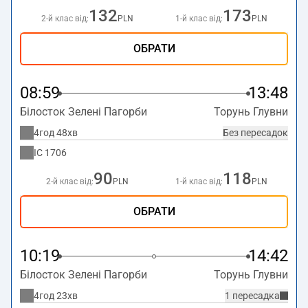
132
173
2-й клас від:
PLN
1-й клас від:
PLN
ОБРАТИ
08:59
13:48
Білосток Зелені Пагорби
Торунь Глувни
4год 48хв
Без пересадок
IC
1706
90
118
2-й клас від:
PLN
1-й клас від:
PLN
ОБРАТИ
10:19
14:42
Білосток Зелені Пагорби
Торунь Глувни
4год 23хв
1 пересадка