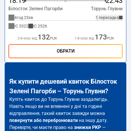
18:19
22:43
Білосток Зелені Пагорби
Торунь Глувни
4год 23хв
1 пересадка
IC
5322
IC
2526
132
173
2-й клас від:
PLN
1-й клас від:
PLN
ОБРАТИ
Як купити дешевий квиток Білосток
Зелені Пагорби – Торунь Глувни?
Купіть квиток до Торунь Глувни заздалегідь.
Навіть якщо ви не впевнені у дні та годині
відправлення, такий квиток завжди можна
повернути або перебронювати
на іншу дату.
Перевірте, чи маєте право на
знижки PKP
—