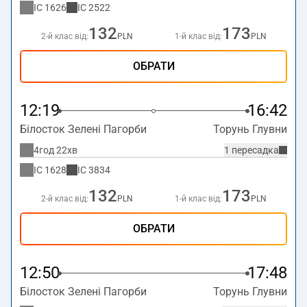
IC
1626
IC
2522
132
173
2-й клас від:
PLN
1-й клас від:
PLN
ОБРАТИ
12:19
16:42
Білосток Зелені Пагорби
Торунь Глувни
4год 22хв
1 пересадка
IC
1628
IC
3834
132
173
2-й клас від:
PLN
1-й клас від:
PLN
ОБРАТИ
12:50
17:48
Білосток Зелені Пагорби
Торунь Глувни