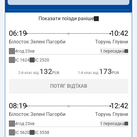
Показати поїзди раніше
06:19
10:42
Білосток Зелені Пагорби
Торунь Глувни
4год 23хв
1 пересадка
IC
1624
IC
2520
132
173
2-й клас від:
PLN
1-й клас від:
PLN
ПОТЯГ ВІД'ЇХАВ
08:19
12:42
Білосток Зелені Пагорби
Торунь Глувни
4год 23хв
1 пересадка
IC
5620
IC
3538