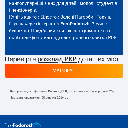
найпопулярніші з них для дітей і молоді, студентів
і пенсіонерів.
Купіть квиток Білосток Зелені Пагорби - Торунь
Глувни через інтернет з
EuroPodorozh
. Зручно і
безпечно. Придбаний квиток ви отримаєте на e-
mail і телефон у вигляді електронного квитка PDF.
Перевірте
розклад PKP
до інших міст
МАРШРУТ
Дані розкладу: офіційний
Розклад PLK
, актуальний на
14 червня 2026 р.
.
Наступне оновлення:
30 серпня 2026 р.
.