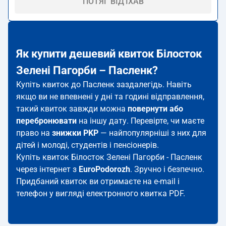
ПОТЯГ ВІД'ЇХАВ
Як купити дешевий квиток Білосток
Зелені Пагорби – Пасленк?
Купіть квиток до Пасленк заздалегідь. Навіть
якщо ви не впевнені у дні та годині відправлення,
такий квиток завжди можна
повернути або
перебронювати
на іншу дату. Перевірте, чи маєте
право на
знижки PKP
— найпопулярніші з них для
дітей і молоді, студентів і пенсіонерів.
Купіть квиток Білосток Зелені Пагорби - Пасленк
через інтернет з
EuroPodorozh
. Зручно і безпечно.
Придбаний квиток ви отримаєте на e-mail і
телефон у вигляді електронного квитка PDF.