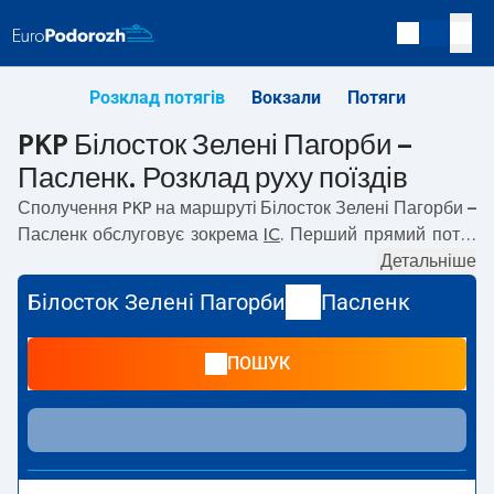
Розклад потягів
Вокзали
Потяги
PKP Білосток Зелені Пагорби –
Пасленк. Розклад руху поїздів
Сполучення PKP на маршруті
Білосток Зелені Пагорби –
Пасленк
обслуговує зокрема
IC
. Перший прямий потяг
вирушає о
06:30
з вокзалу PKP Білосток Зелені Пагорби.
Детальніше
Останній потяг до Пасленк вирушає о 16:28.
Білосток Зелені Пагорби
Пасленк
Найшвидший маршрут пропонує потяг без пересадок
BIEBRZA
. Подорож цим потягом триває
04:07
. На
ПОШУК
маршруті
Білосток Зелені Пагорби
–
Пасленк
курсують
також інші потяги:
— пропонують нижчу ціну квитка і
зазвичай довший час подорожі. Потяг завершує
маршрут на станції Пасленк.