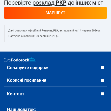
Перевірте
розклад PKP
до інших міст
МАРШРУТ
Дані розкладу: офіційний
Розклад PLK
, актуальний на
14 червня 2026 р.
.
Наступне оновлення:
30 серпня 2026 р.
.
Сплануйте подорож
Корисні посилання
Контакт
Наш додаток: