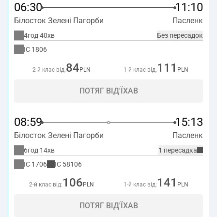
06:30
11:10
Білосток Зелені Пагорби
Пасленк
4год 40хв
Без пересадок
IC
1806
84
111
2-й клас від:
PLN
1-й клас від:
PLN
ПОТЯГ ВІД'ЇХАВ
08:59
15:13
Білосток Зелені Пагорби
Пасленк
6год 14хв
1 пересадка
IC
1706
IC
58106
106
141
2-й клас від:
PLN
1-й клас від:
PLN
ПОТЯГ ВІД'ЇХАВ