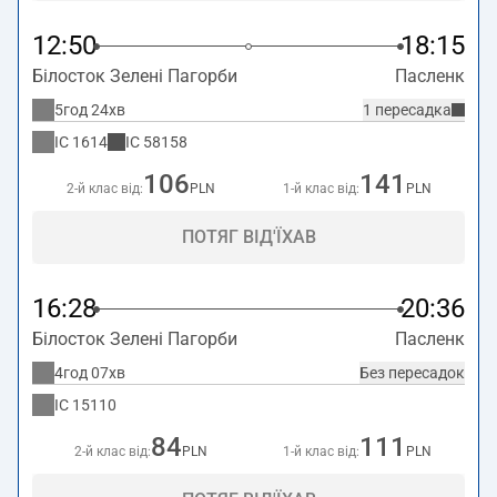
12:50
18:15
Білосток Зелені Пагорби
Пасленк
5год 24хв
1 пересадка
IC
1614
IC
58158
106
141
2-й клас від:
PLN
1-й клас від:
PLN
ПОТЯГ ВІД'ЇХАВ
16:28
20:36
Білосток Зелені Пагорби
Пасленк
4год 07хв
Без пересадок
IC
15110
84
111
2-й клас від:
PLN
1-й клас від:
PLN