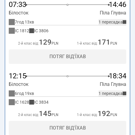
07:33
14:46
Білосток
Піла Глувна
7год 13хв
1 пересадка
IC
1812
IC
3806
129
171
2-й клас від:
PLN
1-й клас від:
PLN
ПОТЯГ ВІД'ЇХАВ
12:15
18:34
Білосток
Піла Глувна
6год 19хв
1 пересадка
IC
1628
IC
3834
145
192
2-й клас від:
PLN
1-й клас від:
PLN
ПОТЯГ ВІД'ЇХАВ