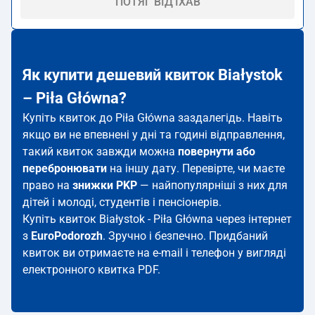
ПОТЯГ ВІД'ЇХАВ
Як купити дешевий квиток Białystok
– Piła Główna?
Купіть квиток до Piła Główna заздалегідь. Навіть
якщо ви не впевнені у дні та годині відправлення,
такий квиток завжди можна
повернути або
перебронювати
на іншу дату. Перевірте, чи маєте
право на
знижки PKP
— найпопулярніші з них для
дітей і молоді, студентів і пенсіонерів.
Купіть квиток Białystok - Piła Główna через інтернет
з
EuroPodorozh
. Зручно і безпечно. Придбаний
квиток ви отримаєте на e-mail і телефон у вигляді
електронного квитка PDF.