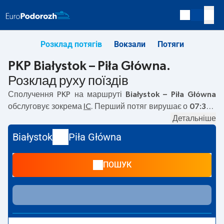
Розклад потягів
Вокзали
Потяги
PKP Białystok – Piła Główna.
Розклад руху поїздів
Сполучення PKP на маршруті
Białystok – Piła Główna
обслуговує зокрема
IC
. Перший потяг вирушає о
07:33
з
вокзалу PKP Białystok за адресою
Kolejowa, 15-001
Детальніше
Bialystok
. Останній потяг до Piła Główna вирушає о
Białystok
Piła Główna
17:33. На маршруті
Białystok
–
Piła Główna
курсують
також інші потяги:
— пропонують нижчу ціну квитка і
ПОШУК
зазвичай довший час подорожі. Потяг завершує
маршрут на станції Piła Główna за адресою
64-900 Pila
.