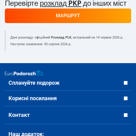
Перевірте
розклад PKP
до інших міст
МАРШРУТ
Дані розкладу: офіційний
Розклад PLK
, актуальний на
14 червня 2026 р.
.
Наступне оновлення:
30 серпня 2026 р.
.
Сплануйте подорож
Корисні посилання
Контакт
Наш додаток: