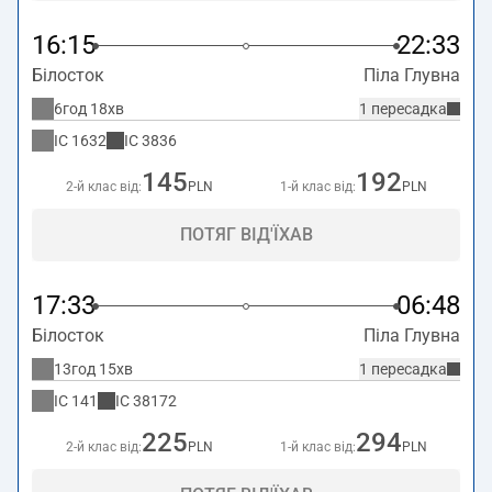
16:15
22:33
Білосток
Піла Глувна
6год 18хв
1 пересадка
IC
1632
IC
3836
145
192
2-й клас від:
PLN
1-й клас від:
PLN
ПОТЯГ ВІД'ЇХАВ
17:33
06:48
Білосток
Піла Глувна
13год 15хв
1 пересадка
IC
141
IC
38172
225
294
2-й клас від:
PLN
1-й клас від:
PLN