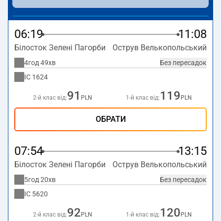
станції Ostrów Wielkopolski.
06:19
11:08
Білосток Зелені Пагорби
Острув Велькопольський
4год 49хв
Без пересадок
IC
1624
91
119
2-й клас від:
PLN
1-й клас від:
PLN
ОБРАТИ
07:54
13:15
Білосток Зелені Пагорби
Острув Велькопольський
5год 20хв
Без пересадок
IC
5620
92
120
2-й клас від:
PLN
1-й клас від:
PLN