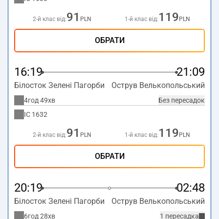
91
119
2-й клас від:
PLN
1-й клас від:
PLN
ОБРАТИ
16:19
21:09
Білосток Зелені Пагорби
Острув Велькопольський
4год 49хв
Без пересадок
IC
1632
91
119
2-й клас від:
PLN
1-й клас від:
PLN
ОБРАТИ
20:19
02:48
Білосток Зелені Пагорби
Острув Велькопольський
6год 28хв
1 пересадка