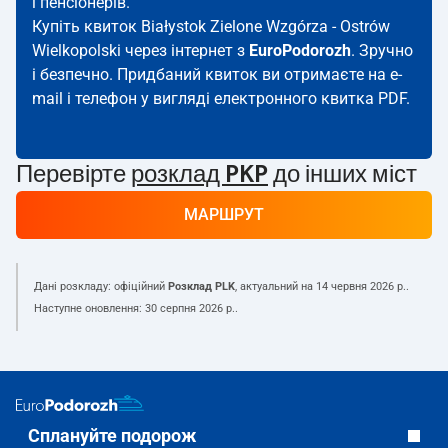
і пенсіонерів.
Купіть квиток Białystok Zielone Wzgórza - Ostrów
Wielkopolski через інтернет з
EuroPodorozh
. Зручно
і безпечно. Придбаний квиток ви отримаєте на e-
mail і телефон у вигляді електронного квитка PDF.
Перевірте
розклад PKP
до інших міст
МАРШРУТ
Дані розкладу: офіційний
Розклад PLK
, актуальний на
14 червня 2026 р.
.
Наступне оновлення:
30 серпня 2026 р.
.
Сплануйте подорож