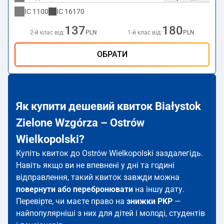
IC
1100
IC
16170
137
180
2-й клас від:
PLN
1-й клас від:
PLN
ОБРАТИ
Як купити дешевий квиток Białystok
Zielone Wzgórza – Ostrów
Wielkopolski?
Купіть квиток до Ostrów Wielkopolski заздалегідь.
Навіть якщо ви не впевнені у дні та годині
відправлення, такий квиток завжди можна
повернути або перебронювати
на іншу дату.
Перевірте, чи маєте право на
знижки PKP
—
найпопулярніші з них для дітей і молоді, студентів