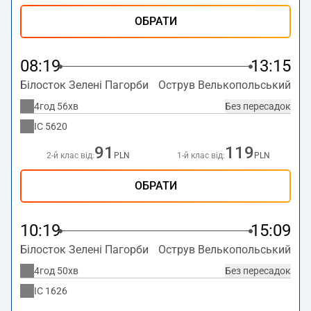
ОБРАТИ
08:19
13:15
Білосток Зелені Пагорби
Острув Велькопольський
4год 56хв
Без пересадок
IC
5620
91
119
2-й клас від:
PLN
1-й клас від:
PLN
ОБРАТИ
10:19
15:09
Білосток Зелені Пагорби
Острув Велькопольський
4год 50хв
Без пересадок
IC
1626