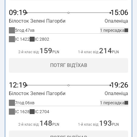
09:19
15:06
Білосток Зелені Пагорби
Опаленіца
5год 47хв
1 пересадка
IC
1422
IC
2802
159
214
2-й клас від:
PLN
1-й клас від:
PLN
ПОТЯГ ВІД'ЇХАВ
12:19
19:26
Білосток Зелені Пагорби
Опаленіца
7год 06хв
1 пересадка
IC
1628
IC
2704
148
193
2-й клас від:
PLN
1-й клас від:
PLN