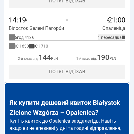
ПОТЯГ ВІД'ЇХАВ
14:19
21:00
Білосток Зелені Пагорби
Опаленіца
6год 41хв
1 пересадка
IC
1630
IC
1710
144
190
2-й клас від:
PLN
1-й клас від:
PLN
ПОТЯГ ВІД'ЇХАВ
Як купити дешевий квиток Białystok
Zielone Wzgórza – Opalenica?
Купіть квиток до Opalenica заздалегідь. Навіть
якщо ви не впевнені у дні та годині відправлення,