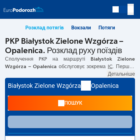
Розклад потягів
Вокзали
Потяги
PKP Białystok Zielone Wzgórza –
Opalenica. Розклад руху поїздів
Сполучення PKP на маршруті
Białystok Zielone
Wzgórza – Opalenica
обслуговує зокрема
IC
. Перший
потяг вирушає о
05:19
з вокзалу PKP Białystok Zielone
Детальніше
Wzgórza. Останній потяг до Opalenica вирушає о 14:19.
Białystok Zielone Wzgórza
Opalenica
На маршруті
Białystok Zielone Wzgórza
–
Opalenica
курсують також інші потяги:
— пропонують нижчу ціну
ПОШУК
квитка і зазвичай довший час подорожі. Потяг завершує
маршрут на станції Opalenica.