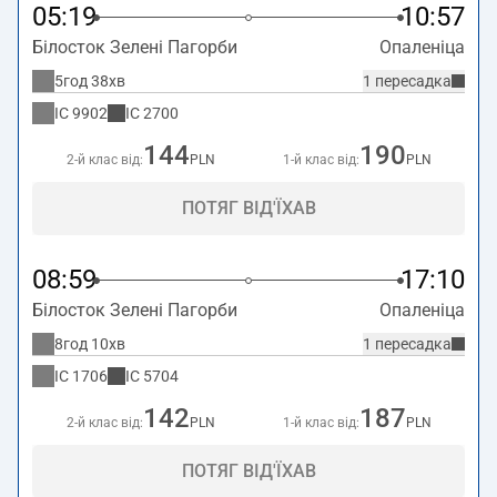
05:19
10:57
Білосток Зелені Пагорби
Опаленіца
5год 38хв
1 пересадка
IC
9902
IC
2700
144
190
2-й клас від:
PLN
1-й клас від:
PLN
ПОТЯГ ВІД'ЇХАВ
08:59
17:10
Білосток Зелені Пагорби
Опаленіца
8год 10хв
1 пересадка
IC
1706
IC
5704
142
187
2-й клас від:
PLN
1-й клас від:
PLN
ПОТЯГ ВІД'ЇХАВ