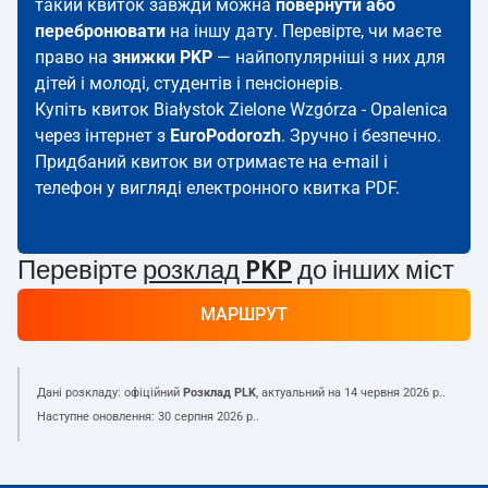
такий квиток завжди можна
повернути або
перебронювати
на іншу дату. Перевірте, чи маєте
право на
знижки PKP
— найпопулярніші з них для
дітей і молоді, студентів і пенсіонерів.
Купіть квиток Białystok Zielone Wzgórza - Opalenica
через інтернет з
EuroPodorozh
. Зручно і безпечно.
Придбаний квиток ви отримаєте на e-mail і
телефон у вигляді електронного квитка PDF.
Перевірте
розклад PKP
до інших міст
МАРШРУТ
Дані розкладу: офіційний
Розклад PLK
, актуальний на
14 червня 2026 р.
.
Наступне оновлення:
30 серпня 2026 р.
.