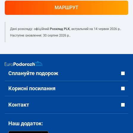
МАРШРУТ
Дані розкладу: офіційний
Розклад PLK
, актуальний на
14 червня 2026 р.
.
Наступне оновлення:
30 серпня 2026 р.
.
Сплануйте подорож
Корисні посилання
Контакт
Наш додаток: