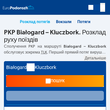
Розклад потягів
Вокзали
Потяги
PKP Białogard – Kluczbork. Розклад
руху поїздів
Сполучення PKP на маршруті
Białogard – Kluczbork
обслуговує зокрема
TLK
. Перший прямий потяг вирушає
о
12:01
з вокзалу PKP Białogard за адресою
Детальніше
Marcina
Borzymowskiego 3.
. Останній потяг до Kluczbork
Białogard
Kluczbork
вирушає о 13:29. Найшвидший маршрут пропонує потяг
без пересадок
PUŁASKI
. Подорож цим потягом триває
ПОШУК
05:57
. На маршруті
Białogard
–
Kluczbork
курсують також
інші потяги:
IC Intercity
— пропонують нижчу ціну квитка
і зазвичай довший час подорожі. Потяг завершує
маршрут на станції Kluczbork за адресою
46-200
Kluczbork
.