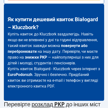
Як купити дешевий квиток Białogard
– Kluczbork?
Купіть квиток до Kluczbork заздалегідь. Навіть
якщо ви не впевнені у дні та годині відправлення,
такий квиток завжди можна
повернути або
перебронювати
на іншу дату. Перевірте, чи маєте
право на
знижки PKP
— найпопулярніші з них для
дітей і молоді, студентів і пенсіонерів.
Купіть квиток Białogard - Kluczbork через інтернет з
EuroPodorozh
. Зручно і безпечно. Придбаний
квиток ви отримаєте на e-mail і телефон у вигляді
електронного квитка PDF.
Перевірте
розклад PKP
до інших міст