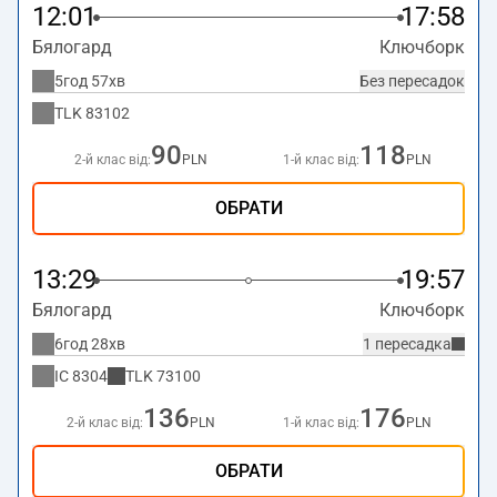
12:01
17:58
Бялогард
Ключборк
5год 57хв
Без пересадок
TLK
83102
90
118
2-й клас від:
PLN
1-й клас від:
PLN
ОБРАТИ
13:29
19:57
Бялогард
Ключборк
6год 28хв
1 пересадка
IC
8304
TLK
73100
136
176
2-й клас від:
PLN
1-й клас від:
PLN
ОБРАТИ