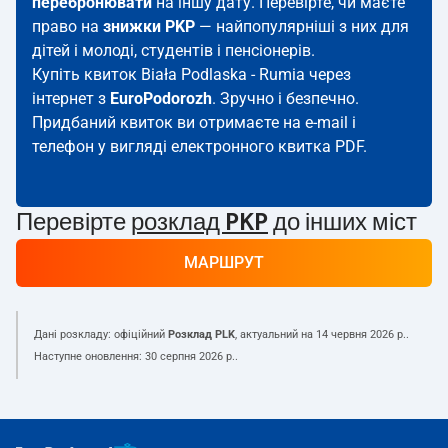
перебронювати
на іншу дату. Перевірте, чи маєте
право на
знижки PKP
— найпопулярніші з них для
дітей і молоді, студентів і пенсіонерів.
Купіть квиток Biała Podlaska - Rumia через
інтернет з
EuroPodorozh
. Зручно і безпечно.
Придбаний квиток ви отримаєте на e-mail і
телефон у вигляді електронного квитка PDF.
Перевірте
розклад PKP
до інших міст
МАРШРУТ
Дані розкладу: офіційний
Розклад PLK
, актуальний на
14 червня 2026 р.
.
Наступне оновлення:
30 серпня 2026 р.
.