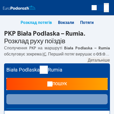
Розклад потягів
Вокзали
Потяги
PKP Biała Podlaska – Rumia.
Розклад руху поїздів
Сполучення PKP на маршруті
Biała Podlaska – Rumia
обслуговує зокрема
IC
. Перший потяг вирушає о
05:01
з
вокзалу PKP Biała Podlaska. Останній потяг до Rumia
Детальніше
вирушає о 11:01. На маршруті
Biała Podlaska
–
Rumia
Biała Podlaska
Rumia
курсують також інші потяги:
— пропонують нижчу ціну
квитка і зазвичай довший час подорожі. Потяг завершує
ПОШУК
маршрут на станції Rumia.