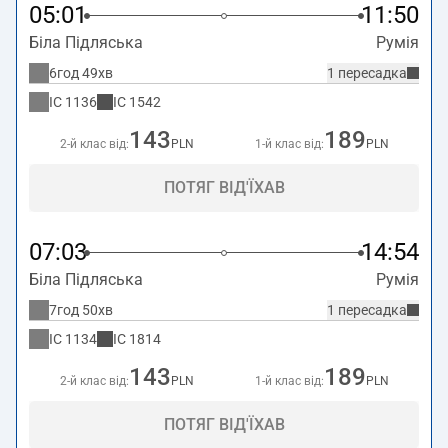
05:01
11:50
Біла Підляська
Румія
6год 49хв
1 пересадка
IC
1136
IC
1542
143
189
2-й клас від:
PLN
1-й клас від:
PLN
ПОТЯГ ВІД'ЇХАВ
07:03
14:54
Біла Підляська
Румія
7год 50хв
1 пересадка
IC
1134
IC
1814
143
189
2-й клас від:
PLN
1-й клас від:
PLN
ПОТЯГ ВІД'ЇХАВ