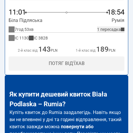
11:01
18:54
Біла Підляська
Румія
7год 53хв
1 пересадка
IC
1130
IC
3828
143
189
2-й клас від:
PLN
1-й клас від:
PLN
ПОТЯГ ВІД'ЇХАВ
Як купити дешевий квиток Biała
Podlaska – Rumia?
Купіть квиток до Rumia заздалегідь. Навіть якщо
ви не впевнені у дні та годині відправлення, такий
квиток завжди можна
повернути або