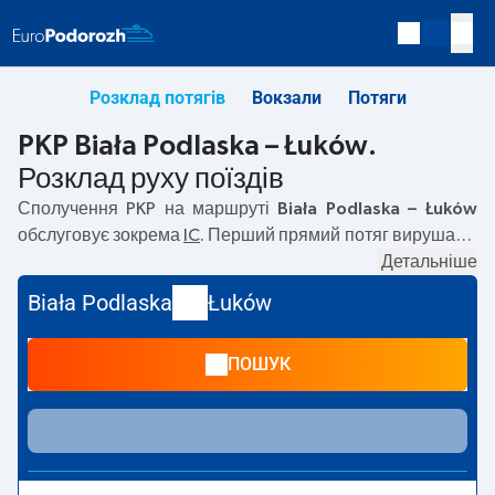
Розклад потягів
Вокзали
Потяги
PKP Biała Podlaska – Łuków.
Розклад руху поїздів
Сполучення PKP на маршруті
Biała Podlaska – Łuków
обслуговує зокрема
IC
. Перший прямий потяг вирушає о
05:01
з вокзалу PKP Biała Podlaska. Останній потяг до
Детальніше
Łuków вирушає о 19:45. Найшвидший маршрут
Biała Podlaska
Łuków
пропонує потяг без пересадок
STARZYŃSKI
. Подорож
цим потягом триває
00:24
. На маршруті
Biała Podlaska
–
ПОШУК
Łuków
курсують також інші потяги:
REG
— пропонують
нижчу ціну квитка і зазвичай довший час подорожі.
Потяг завершує маршрут на станції Łuków.