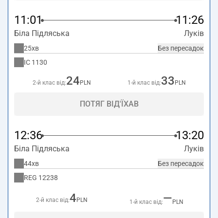
11:01
11:26
Біла Підляська
Луків
25хв
Без пересадок
IC
1130
24
33
2-й клас від:
PLN
1-й клас від:
PLN
ПОТЯГ ВІД'ЇХАВ
12:36
13:20
Біла Підляська
Луків
44хв
Без пересадок
REG
12238
4
—
2-й клас від:
PLN
1-й клас від:
PLN