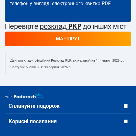
телефон у вигляді електронного квитка PDF.
Перевірте
розклад PKP
до інших міст
МАРШРУТ
Дані розкладу: офіційний
Розклад PLK
, актуальний на
14 червня 2026 р.
.
Наступне оновлення:
30 серпня 2026 р.
.
Сплануйте подорож
Корисні посилання