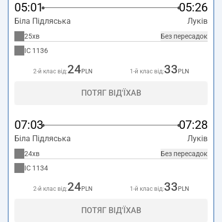
05:01
05:26
Біла Підляська
Луків
25хв
Без пересадок
IC
1136
24
33
2-й клас від:
PLN
1-й клас від:
PLN
ПОТЯГ ВІД'ЇХАВ
07:03
07:28
Біла Підляська
Луків
24хв
Без пересадок
IC
1134
24
33
2-й клас від:
PLN
1-й клас від:
PLN
ПОТЯГ ВІД'ЇХАВ