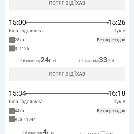
ПОТЯГ ВІД'ЇХАВ
15:00
15:26
Біла Підляська
Луків
25хв
Без пересадок
IC
1126
24
33
2-й клас від:
PLN
1-й клас від:
PLN
ПОТЯГ ВІД'ЇХАВ
15:34
16:18
Біла Підляська
Луків
44хв
Без пересадок
REG
11844
4
—
2-й клас від:
PLN