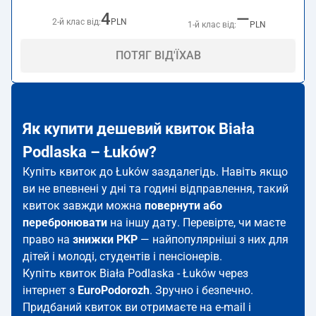
4
—
2-й клас від:
PLN
1-й клас від:
PLN
ПОТЯГ ВІД'ЇХАВ
Як купити дешевий квиток Biała
Podlaska – Łuków?
Купіть квиток до Łuków заздалегідь. Навіть якщо
ви не впевнені у дні та годині відправлення, такий
квиток завжди можна
повернути або
перебронювати
на іншу дату. Перевірте, чи маєте
право на
знижки PKP
— найпопулярніші з них для
дітей і молоді, студентів і пенсіонерів.
Купіть квиток Biała Podlaska - Łuków через
інтернет з
EuroPodorozh
. Зручно і безпечно.
Придбаний квиток ви отримаєте на e-mail і