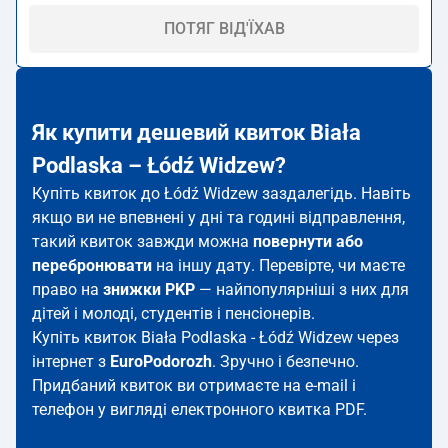
ПОТЯГ ВІД'ЇХАВ
Як купити дешевий квиток Biała
Podlaska – Łódź Widzew?
Купіть квиток до Łódź Widzew заздалегідь. Навіть
якщо ви не впевнені у дні та годині відправлення,
такий квиток завжди можна
повернути або
перебронювати
на іншу дату. Перевірте, чи маєте
право на
знижки PKP
— найпопулярніші з них для
дітей і молоді, студентів і пенсіонерів.
Купіть квиток Biała Podlaska - Łódź Widzew через
інтернет з
EuroPodorozh
. Зручно і безпечно.
Придбаний квиток ви отримаєте на e-mail і
телефон у вигляді електронного квитка PDF.