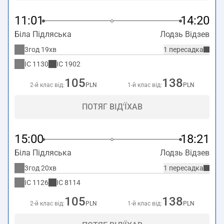
11:01
14:20
Біла Підляська
Лодзь Відзев
3год 19хв
1 пересадка
IC
1130
IC
1902
105
138
2-й клас від:
PLN
1-й клас від:
PLN
ПОТЯГ ВІД'ЇХАВ
15:00
18:21
Біла Підляська
Лодзь Відзев
3год 20хв
1 пересадка
IC
1126
IC
8114
105
138
2-й клас від:
PLN
1-й клас від:
PLN