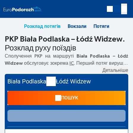
Розклад потягів
Вокзали
Потяги
PKP Biała Podlaska – Łódź Widzew.
Розклад руху поїздів
Сполучення PKP на маршруті
Biała Podlaska – Łódź
Widzew
обслуговує зокрема
IC
. Перший потяг вирушає
о
05:01
з вокзалу PKP Biała Podlaska. Останній потяг до
Детальніше
Łódź Widzew вирушає о 19:01. На маршруті
Biała
Biała Podlaska
Łódź Widzew
Podlaska
–
Łódź Widzew
курсують також інші потяги:
—
пропонують нижчу ціну квитка і зазвичай довший час
ПОШУК
подорожі. Потяг завершує маршрут на станції Łódź
Widzew.