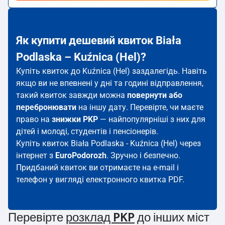
Як купити дешевий квиток Biała
Podlaska – Kuźnica (Hel)?
Купіть квиток до Kuźnica (Hel) заздалегідь. Навіть
якщо ви не впевнені у дні та годині відправлення,
такий квиток завжди можна
повернути або
перебронювати
на іншу дату. Перевірте, чи маєте
право на
знижки PKP
— найпопулярніші з них для
дітей і молоді, студентів і пенсіонерів.
Купіть квиток Biała Podlaska - Kuźnica (Hel) через
інтернет з
EuroPodorozh
. Зручно і безпечно.
Придбаний квиток ви отримаєте на e-mail і
телефон у вигляді електронного квитка PDF.
Перевірте
розклад PKP
до інших міст