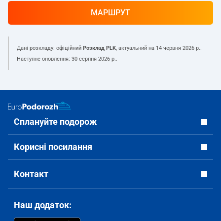
МАРШРУТ
Дані розкладу: офіційний
Розклад PLK
, актуальний на
14 червня 2026 р.
.
Наступне оновлення:
30 серпня 2026 р.
.
Сплануйте подорож
Корисні посилання
Контакт
Наш додаток: