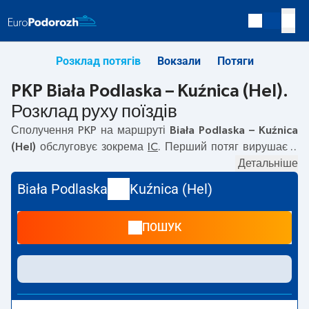
Розклад потягів
Вокзали
Потяги
PKP Biała Podlaska – Kuźnica (Hel).
Розклад руху поїздів
Сполучення PKP на маршруті
Biała Podlaska – Kuźnica
(Hel)
обслуговує зокрема
IC
. Перший потяг вирушає о
07:03
з вокзалу PKP Biała Podlaska. Останній потяг до
Детальніше
Kuźnica (Hel) вирушає о 11:01. На маршруті
Biała Podlaska
Biała Podlaska
Kuźnica (Hel)
–
Kuźnica (Hel)
курсують також інші потяги:
— пропонують
нижчу ціну квитка і зазвичай довший час подорожі.
ПОШУК
Потяг завершує маршрут на станції Kuźnica (Hel).