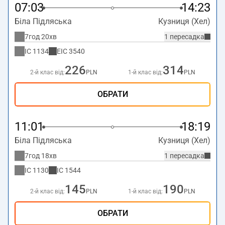
07:03
14:23
Біла Підляська
Кузниця (Хел)
7год 20хв
1 пересадка
IC
1134
EIC
3540
226
314
2-й клас від:
PLN
1-й клас від:
PLN
ОБРАТИ
11:01
18:19
Біла Підляська
Кузниця (Хел)
7год 18хв
1 пересадка
IC
1130
IC
1544
145
190
2-й клас від:
PLN
1-й клас від:
PLN
ОБРАТИ